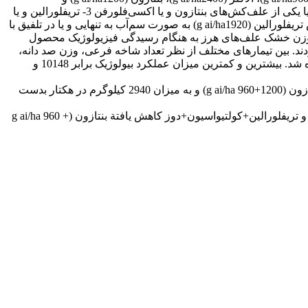
اکسی‌فلورفن (g ai/ha360) بترتیب به صورت‌های پیش‌کاشت، پیش‌رویشی و پس‌رویشی 2- تریفلورالین و یا آلاکلر در تلفیق با کولتیواسیون و یا یکی از علف‌کش‌های بنتازون و یا اکسی‌فلورفن 3- تریفلورالین و یا
آلاکلر در تلفیق با کولتیواسیون و میزان کاهش یافته‌ی یکی از علف‌کش‌های بنتازون (g ai/ha960) و یا اکسی‌فلورفن (g ai/ha 288) 4- علف‌کش تریفلورالین (g ai/ha1920) به صورت سم‌آب به تنهایی و یا در تلفیق با
تیمارها از نظر کاهش وزن خشک علف‌های هرز به هنگام رسیدگی فیزیولوژیک محصول
 کنترل را به خود اختصاص داده بودند. بین تیمارهای مختلف از نظر تعداد شاخه فرعی، وزن صد دانه،
تعداد غلاف در بوته، عملکرد دانه، عملکرد بیولوژیک و شاخص برداشت در سطح 1% و تعداد دانه در غلاف در سطح 5% تفاوت معنی‌داری دیده شد. بیشترین و کمترین میزان عملکرد بیولوژیک برابر 10148 و
(g ai/ha 1200) و آلاکلر+کولتواسیون+دوز کاهش یافته اکسی‌فلورفن (g ai/ha 288+2400) بدست آمد. بیشترین عملکرد دانه از تریفلورالین+بنتازون (g ai/ha 960+‌1200) و به میزان 2940 کیلوگرم در هکتار بدست
(g ai/ha 960+360) بدست آمد. تیمارهای مؤثر به لحاظ کنترل مطلوب علف‌های هرز و عملکرد بالا، تریفلورالین+بنتازون (g ai/ha 960 + 1200) و تریفلورالین+کولتیواسیون+دوز کاهش یافتة بنتازون (g ai/ha 960 +