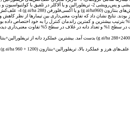
 و اکسی‌فلورفن 5- شاهد بدون علف هرز بودند. نتایج نشان داد که تفاوت معنی‌داری بین 
وجود داشت. تیمارهای تریفلورالین + اکسی‌فلورفن و آلاکلر با 95 و 56% بترتیب بیشترین و کمترین راندمان