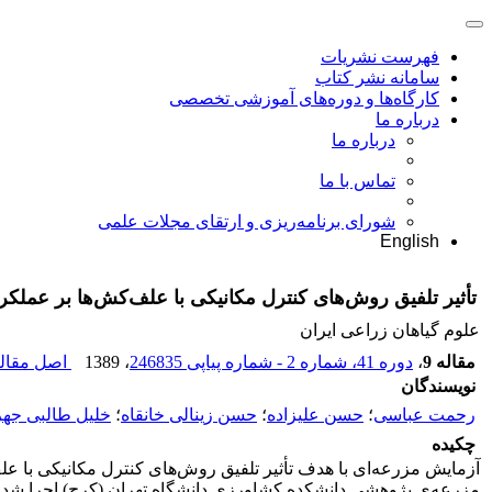
فهرست نشریات
سامانه نشر کتاب
کارگاه‌ها و دوره‌های آموزشی تخصصی
درباره ما
درباره ما
تماس با ما
شورای برنامه‌ریزی و ارتقای مجلات علمی
English
تأثیر تلفیق روش‌های کنترل مکانیکی با علف‌کش‌ها بر عملکر
علوم گیاهان زراعی ایران
مقاله 9
،
دوره 41، شماره 2 - شماره پیاپی 246835
، 1389
اصل مقاله
نویسندگان
رحمت عباسی
؛
حسن علیزاده
؛
حسن زینالی خانقاه
؛
خلیل طالبی جه
چکیده