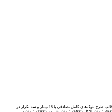
آزمایش مزرعه‌ای با هدف تأثیر تلفیق روش‌های کنترل مکانیکی با علف‌کش‌ها بر عملکرد و اجزاء عملکرد سویا در سال زراعی 83-1382 در قالب طرح بلوک‌های کامل تصادفی با 18 تیمار و سه تکرار در
مزرعه‌ی پژوهشی دانشکده کشاورزی دانشگاه تهران (کرج) اجرا شد. تیمارها شامل گروه‌های: 1- کاربرد مجزای علف‌کش‌های تریفلورالین (g ai/ha960)، آلاکلر (g ai/ha2400)، بنتازون (g ai/ha1200) و