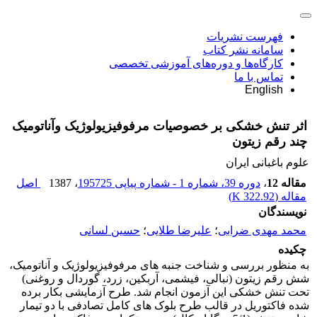
فهرست نشریات
سامانه نشر کتاب
کارگاه‌ها و دوره‌های آموزشی تخصصی
تماس با ما
English
اثر تنش خشکی بر خصوصیات مرفوفیزیولوژیک وآناتومیک
چند رقم زیتون
علوم باغبانی ایران
مقاله 12
،
دوره 39، شماره 1 - شماره پیاپی 195725
، 1387
اصل
مقاله (
322.92 K
)
نویسندگان
محمد مهدی ضرابی
؛
علیرضا طلایی
؛
حسین لسانی
چکیده
به منظور بررسی و شناخت جنبه های مرفوفیزیولوژیک و آناتومیک،
شش رقم زیتون (نبالی، فیشمی، آربکین، زرد، گوردال و روغنی)
تحت تنش خشکی این آزمون انجام شد. طرح آزمایشی بکار برده
شده فاکتوریل در قالب طرح بلوک های کامل تصادفی با دو تیمار