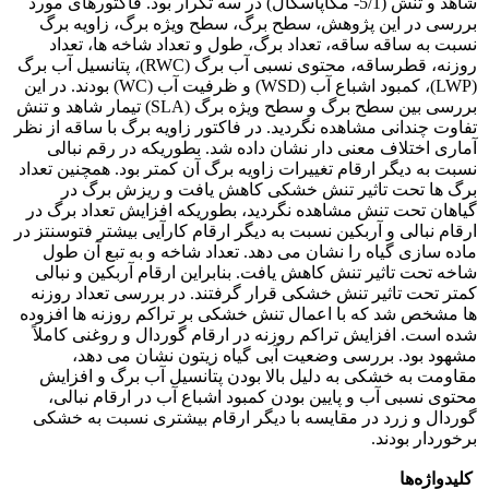
شاهد و تنش (5/1- مگاپاسکال) در سه تکرار بود. فاکتورهای مورد
بررسی در این پژوهش، سطح برگ، سطح ویژه برگ، زاویه برگ
نسبت به ساقه ساقه، تعداد برگ، طول و تعداد شاخه ها، تعداد
روزنه، قطرساقه، محتوی نسبی آب برگ (RWC)، پتانسیل آب برگ
(LWP)، کمبود اشباع آب (WSD) و ظرفیت آب (WC) بودند. در این
بررسی بین سطح برگ و سطح ویژه برگ (SLA) تیمار شاهد و تنش
تفاوت چندانی مشاهده نگردید. در فاکتور زاویه برگ با ساقه از نظر
آماری اختلاف معنی دار نشان داده شد. بطوریکه در رقم نبالی
نسبت به دیگر ارقام تغییرات زاویه برگ آن کمتر بود. همچنین تعداد
برگ ها تحت تاثیر تنش خشکی کاهش یافت و ریزش برگ در
گیاهان تحت تنش مشاهده نگردید، بطوریکه افزایش تعداد برگ در
ارقام نبالی و آربکین نسبت به دیگر ارقام کارآیی بیشتر فتوسنتز در
ماده سازی گیاه را نشان می دهد. تعداد شاخه و به تبع آن طول
شاخه تحت تاثیر تنش کاهش یافت. بنابراین ارقام آربکین و نبالی
کمتر تحت تاثیر تنش خشکی قرار گرفتند. در بررسی تعداد روزنه
ها مشخص شد که با اعمال تنش خشکی بر تراکم روزنه ها افزوده
شده است. افزایش تراکم روزنه در ارقام گوردال و روغنی کاملاً
مشهود بود. بررسی وضعیت آبی گیاه زیتون نشان می دهد،
مقاومت به خشکی به دلیل بالا بودن پتانسیل آب برگ و افزایش
محتوی نسبی آب و پایین بودن کمبود اشباع آب در ارقام نبالی،
گوردال و زرد در مقایسه با دیگر ارقام بیشتری نسبت به خشکی
برخوردار بودند.
کلیدواژه‌ها