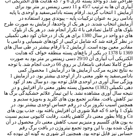
طراحی شد. دو واحد پسته کاری 6 و 7 که هدایت های الکتریکی آب
آبیاری آن ها به ترتیب 45/7 و 11 دسی زیمنس بر متر بود برای
آزمایش 1 انتخاب گردید. ارقام پسته بادامی‌سفید و اوحدی با پایه
بادامی ‌ریز به عنوان ترکیبات پایه – پیوندی مورد استفاده در
آزمایش انتخاب شدند. در هر یک از واحدها، آزمایش به صورت طرح
بلوک های کامل تصادفی با 4 تکرار انجام شد. در هر یک از بلوک
های دو واحد در سال 1380 برای هر یک از درختان کود دهی تکمیلی
در نظر گرفته شد که شامل ترکیبی از کودهای شیمیایی و دامی با
مقادیر معین بوده است. آزمایش 2 با ارقام بیشتر در طی سال های
1369 تا 1378 در یکی از باغ‌های پسته منطقه خواف که هدایت
الکتریکی آب آبیاری آن 29/10 دسی زیمنس بر متر بود به صورت
طرح کاملا تصادفی نامتعادل بر روی 66 درخت انجام شد. با توجه
به نتایج تجزیه مرکب آزمایش ها در آزمایش 1 محصول کمی
‌بادامی‌سفید به طور معنی دار از اوحدی بیشتر بود. در آزمایش 1
ویژگی سال آوری در اوحدی قابل توجه بود. دو سال بعد از کود
دهی تکمیلی (1382) محصول پسته بطور معنی دار افزایش و در
نتیجه سال آوری مشاهده نشد. با این تیمار علائم خشکیدگی برگ ها
نیز کاهش یافت. مقادیر تجمع یون های کلرید و به‌ویژه سدیم و
همچنین آسیب نکروز برگ در رقم حساس اوحدی بیشتر بود. در
بلوک 1 واحد 6 که قبلا شوری آن افزایش یافته بود، جذب یون های
Ca و Mg بطور معنی دار کاهش یافت. رقابت کاتیونی سدیم نسبت
به یون های کلسیم و منیزیم سبب کاهش معنی دار محصول در آن
بلوک شده بود. با این وجود تجمع نیتروژن در بافت برگ رقم
حساس نیز قابل توجه بود. همچنین اثر شوری به گونه ای نبوده که