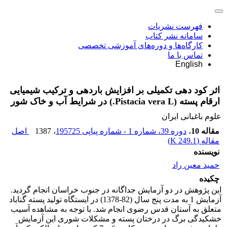
فهرست نشریات
سامانه نشر کتاب
کارگاه‌ها و دوره‌های آموزشی تخصصی
تماس با ما
English
اثر کود دهی تکمیلی بر افزایش باردهی و ترکیب شیمیایی
ارقام پسته (Pistacia vera L.) در شرایط آب و خاک شور
علوم باغبانی ایران
مقاله 10
،
دوره 39، شماره 1 - شماره پیاپی 195725
، 1387
اصل
مقاله (
249.1 K
)
نویسنده
حمید معین راد
چکیده
این پژوهش در دو آزمایش جداگانه در جنوب خراسان انجام گردید.
آزمایش 1 به مدت پنج سال (82-1378) در ایستگاه تولید پسته گناباد
متعلق به آستان قدس رضوی انجام شد. با توجه به مشاهده آسیب
خشکیدگی برگ در درختان پسته و مشکلات شوری این آزمایش