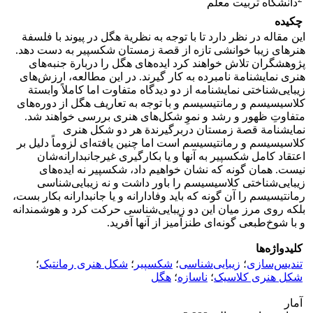
دانشگاه تربیت معلم
چکیده
این مقاله در نظر دارد تا با توجه به نظریة هگل در پیوند با فلسفة
هنرهای زیبا خوانشی تازه از قصة زمستان شکسپیر به دست دهد.
پژوهشگران تلاش خواهند کرد ایده‌های هگل را دربارة جنبه‌های
هنری نمایشنامة نامبرده به کار گیرند. در این مطالعه، ارزش‌های
زیبایی‌شناختی نمایشنامه از دو دیدگاه متفاوت اما کاملاً وابستة
کلاسیسیسم و رمانتیسیسم و با توجه به تعاریف هگل از دوره‌های
متفاوتِ ظهور و رشد و نموِ شکل‌های هنری بررسی خواهند شد.
نمایشنامة قصة زمستان دربرگیرندة هر دو شکل هنری
کلاسیسیسم و رمانتیسیسم است اما چنین یافته‌ای لزوماً دلیل بر
اعتقاد کامل شکسپیر به آنها و یا بکارگیری غیرجانبدارانه‌شان
نیست. همان گونه که نشان خواهیم داد، شکسپیر نه ایده‌های
زیبایی‌شناختی کلاسیسیسم را باور داشت و نه زیبایی‌شناسی
رمانتیسیسم را آن گونه که باید وفادارانه و یا جانبدارانه بکار بست،
بلکه روی مرز میان این دو زیبایی‌شناسی حرکت کرد و هوشمندانه
و با شوخ‌طبعی گونه‌ای طنزآمیز از آنها آفرید.
کلیدواژه‌ها
تندیس‌سازی
؛
زیبایی‌شناسی
؛
شکسپیر
؛
شکل هنری رمانتیک
؛
شکل هنری کلاسیک
؛
ناسازه
؛
هگل
آمار