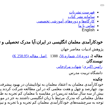
فهرست نشریات
سامانه نشر کتاب
کارگاه‌ها و دوره‌های آموزشی تخصصی
تماس با ما
English
خودکارآمدی معلمان انگلیسی در ایران:آیا مدرک تحصیلی و 
پژوهش ادبیات معاصر جهان
مقاله 2
،
دوره 14، شماره 56
، 1388
اصل مقاله (
258.95 K
)
نویسندگان
رامین اکبری
؛
شهاب مرادخانی
دانشگاه تربیت مدرس
چکیده
خودکارآمدی معلمان به اعتقاد معلمان به تواناییشان در بهبود پیش
بود. چهارصد و چهل و هفت معلمی که در این مطالعه شرکت کردند پرسش
بیش از سه سال سابقه تدریس) در مقایسه با معلمان کم تجربه به طور
مقابل معلمانی که مدرک مرتبط با زبان انگلیسی داشتند به جز در مورد
توجه به سرچشمه‌های خودکارآمدی معلمان کم تجربه و با تجربه و نیز م