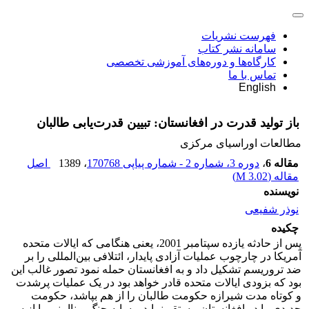
فهرست نشریات
سامانه نشر کتاب
کارگاه‌ها و دوره‌های آموزشی تخصصی
تماس با ما
English
باز تولید قدرت در افغانستان: تبیین قدرت‌یابی طالبان
مطالعات اوراسیای مرکزی
مقاله 6
،
دوره 3، شماره 2 - شماره پیاپی 170768
، 1389
اصل
مقاله (
3.02 M
)
نویسنده
نوذر شفیعی
چکیده
پس از حادثه یازده سپتامبر 2001، یعنی هنگامی که ایالات متحده
آمریکا در چارچوب عملیات آزادی پایدار، ائتلافی بین‌المللی را بر
ضد تروریسم تشکیل داد و به افغانستان حمله نمود تصور غالب این
بود که بزودی ایالات متحده قادر خواهد بود در یک عملیات پرشدت
و کوتاه مدت شیرازه حکومت طالبان را از هم بپاشد، حکومت
جدیدی را در افغانستان مستقر نماید و سایه جنگ و ناامنی را از سر