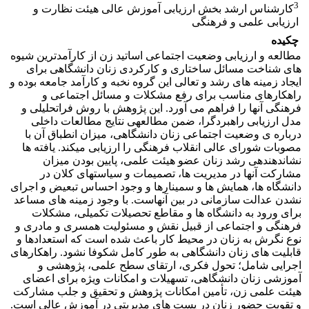
3
کارشناس ارشد بخش ارزیابی آموزش عالی هیئت نظارت و
ارزیابی علمی و فرهنگی
چکیده
مطالعه و ارزیابی وضعیت اجتماعی اساتید زن از کارآمدترین شیوه
های شناخت مسائل ساختاری و کارکردی زنان دانشگاهی برای
ایجاد زمینه های رشد و تعالی این گروه نخبه و کارآمد جامعه بوده و
راهکارهای مناسب برای رفع مشکلات و مسائل اجتماعی و
فرهنگی آنها را فراهم می آورد. این پژوهش با روش فراتحلیلی و
مدل ارزیابی راهبردگرا، ضمن مطالعهی نتایج مطالعات داخلی
درباره ی وضعیت اجتماعی زنان دانشگاهی، میزان انطباق آن با
مصوبات شورای عالی انقلاب فرهنگی را ارزیابی میکند. یافته ها
نشاندهندهی رشد زنان عضو هیئت علمی، پایین بودن میزان
مشارکت آنها در مدیریت ها، تصمیمات و سیاستهای کلان در
دانشگاه ها، همایش ها و سمینارها و وجود احساس تبعیض و اجرای
نشدن عدالت سازمانی در بین آنهاست. با وجود زمینه های مساعد
برای ورود به دانشگاه ها و مقاطع تحصیلات تکمیلی، مشکلات
فرهنگی و اجتماعی از قبیل نقش و مسئولیت همسری و مادری و
نوع نگرش به زنان در محیط کار باعث شده است که استعدادها و
قابلیت های زنان دانشگاهی به طور کامل شکوفا نشود. راهکارهای
اجرایی شامل؛ تحول فکری، ارتقای سطح علمی، پژوهشی و
آموزشی زنان دانشگاهی، تسهیلات و امکانات ویژه برای اعضای
هیئت علمی زن، تأمین امکانات پژوهش و تحقیق و جلب مشارکت
و تقویت حضور زنان در پست های مدیریتی در آموزش عالی است.