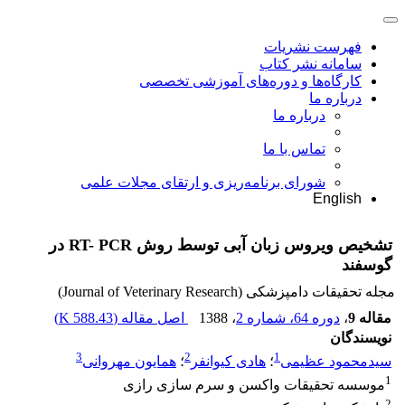
فهرست نشریات
سامانه نشر کتاب
کارگاه‌ها و دوره‌های آموزشی تخصصی
درباره ما
درباره ما
تماس با ما
شورای برنامه‌ریزی و ارتقای مجلات علمی
English
تشخیص ویروس زبان آبی توسط روش‌ RT- PCR در
گوسفند
مجله تحقیقات دامپزشکی (Journal of Veterinary Research)
مقاله 9
،
دوره 64، شماره 2
، 1388
اصل مقاله (
588.43 K
)
نویسندگان
3
2
1
سیدمحمود عظیمی
؛
هادی کیوانفر
؛
همایون مهروانی
1
موسسه تحقیقات واکسن و سرم سازی رازی
2