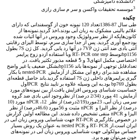
دانشکده دامپزشکی
3
موسسه تحقیقات واکسن و سر م سازی رازی
چکیده
طی سال 87-1386تعداد 120 نمونه خون از گوسفندانی که دارای
علائم بالینی مشکوک به زبان آبی بودند،اخذ گردید.نمونه‌ها از
کانون‌هایکه از نظر سرولوژیک وجود ویروس در آنها اثبات شده
بودجمع آوری گردید. پس از جدا سازی سرم، توسط الیزای رقابتی
آنتی بادی ضد آنتی ژن ‌7VP در آنها رد یابی گردید. کل ژن‌ 7S بطول‌
bp1156توسط RT- PCR one step وبا استفاده ازدو زوج پرایمر
اختصاصی مکمل انتهای3َ و 5َ قطعه مذبور تکثیر یافت. در
تعدادقابل توجهی از نمونه‌ها باند‌ bp1156بشکل ضعیف یا غیر واضح
مشاهده شد.برای رفع این مشکل از آزمایش ‌ nested-PCR با بکار
گیری پرایمرهای داخلی ژن ‌7S استفاده گردید.باند حاصل قطعه‌ای
بطول‌ bp769 بود.به این وسیله علاوه بر تایید نتایج ‌ PCRاول
حساسیت شناسای ویروس افزایش یافت.از بین نمونه‌های مورد
آزمایش، 41 مورد (2/34 درصد) از نظروجود آنتی بادی ضد گروه
سرمی زبان آبی، ‌23‌مورد(2/19درصد) از نظر ‌ nPCR ،12 مورد (10
درصد) از نظر الیزا و ‌ nPCR مثبت و 56مورد (46.6درصد) از نظر
الیزا و nPCR منفی تشخیص داده شدند. این مطالعه اولین گزارش
در خصوص بکارگیری RT-PCR جهت شناسایی ویروس زبان آبی در
ایران است.از RT- PCR و nested PCR به عنوان یک روش بسیار
حساس مولکولی جهت شناسایی ویروس زبان آبی در نمونه‌های
خون می‌توان بهره برد.