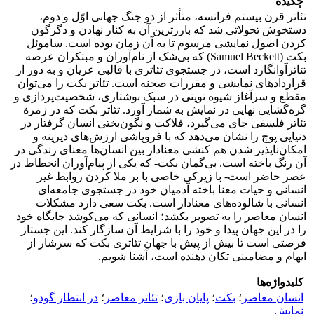
چکیده
تئاتر قرن بیستم فرانسه، متأثر از دو جنگ جهانی اوّل و دوم،
دستخوش تحولاتی شد که بارزترین آن به کنار نهادن و دگرگون
کردن اصول نمایشی مرسوم تا به آن زمان بوده است. ساموئل
بکت (Samuel Beckett) که بی‌شک از نام‌آوران و مبتکران عرصه
تئاترآوانگارد است، در جستجوی تئاتری با قالبی عریان و به دور از
قراردادهای نمایشی و مقررات صحنه است. تئاتر بکت را می‌توان
مقطع و سرآغاز شیوه نوینی در سبک نوشتاری، شخصیت‌پردازی و
گره‌گشایی نهایی در نمایش به شمار آورد. تئاتر بکت که در زمرة
تئاتر فلسفی جای می‌گیرد، فلاکت و نگون‌بختی انسان گرفتار در
دنیایی پوچ را نشان می‌دهد که با فروپاشی ارزش‌های دیرینه و
امکان‌ناپذیر شدن هم کنشی معنادار بین انسان‌ها معنای زندگی در
آن رنگ باخته است. بی‌گمان بکت- که یکی از پیام‌آوران انحطاط در
عصر حاضر است- با زیرکی خاصی با بر ملا کردن روابط غیر
انسانی و حیات معنا باخته آدمیان خود در جستجوی جامعه‌ای
انسانی با شالوده‌های معنادار است. بکت سعی دارد مشکلات
انسان معاصر را به تصویر بکشد؛ انسانی که می‌کوشد جایگاه خود
را در این جهان پیدا و خود را با شرایط آن سازگار کند. این جستار
فرصتی است تا بیش از پیش با جهان تئاتری بکت که سرشار از
ایهام و مضامینی تکان دهنده است، آشنا شویم.
کلیدواژه‌ها
انسان معاصر
؛
بکت
؛
پایان بازی
؛
تئاتر معاصر
؛
در انتظار گودو
؛
نمایش