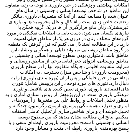
امکانات بهداشتی و پزشکی در حین باروری با توجه به رتبه متفاوت
این مناطق در شاخص توسعه انسانی و جنسیتی در سال های
عنوان شده را مطالعه کنیم. از آنجا که متغیرهای باروری بیانگر
وضعیت خاص زنان است و اَشکال و علل محرومیت‌ها و نیازهای
غیرمشترک زنان مانع قرارگیری آن ها در یک گروه همگن با
نیازهای یکسان می شود، دست یابی به اطلاعات تفکیکی در مورد
گروه‌های مختلف زنان در درون هر یک از مناطق خیلی اهمیت
دارد. در این مطالعه استدلال می کنیم که قرار گرفتن یک منطقه
در گروه مناطق روستایی نمیتواند دلیلی بر همگونی و تشابه این
مناطق باشد. نامتوازن بودن سطوح توسعه انسانی و جنسیتی در
مناطق روستایی، انزوای جغرافیایی برخی از مناطق روستایی و
شرایط متفاوت اقلیمی، جایگاه متفاوتِ آنها را در سطح باروری
(محرومیت باروری) و شاخص میزان دسترسی به امکانات
بهداشتی در حین حاملگی و پس از آن (بهره مندی باروری) را به
دنبال دارد. تئوری های مورد توجه در این پژوهش شامل؛ تئوری
های اقتصادی باروری، تئوری تعیین کننده های بلافصل و تئوری
فرهنگی باروری است. در این پژوهش از روش اسنادی-آماری و به
منظور تحلیل اطلاعات و روابط علّیِ بین متغیرها از آزمون‌های
آماری و ضرایب همبستگی پیرسون، آزمون رگرسیونِ چندگانه و
تحلیل خوشه ای و برای شاخص سازی از تحلیل عاملی استفاده
میکنیم. نتایج این مطالعه نشان میدهد که بین سطوح توسعه
انسانی و جنسیتی با سطح محرومیت باروری رابطه‌ا‌ی منفی و با
سطح بهره‌مندی باروری رابطه ای مثبت و معنادار وجود دارد.