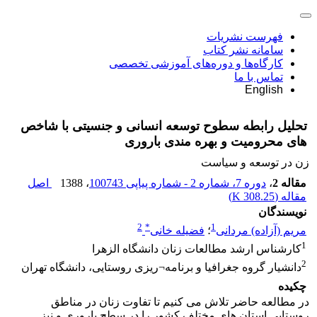
فهرست نشریات
سامانه نشر کتاب
کارگاه‌ها و دوره‌های آموزشی تخصصی
تماس با ما
English
تحلیل رابطه سطوح توسعه انسانی و جنسیتی با شاخص
های محرومیت و بهره مندی باروری
زن در توسعه و سیاست
مقاله 2
،
دوره 7، شماره 2 - شماره پیاپی 100743
، 1388
اصل
مقاله (
308.25 K
)
نویسندگان
2
*
1
مریم (آزاده) مردانی
؛
فضیله خانی
1
کارشناس ارشد مطالعات زنان دانشگاه الزهرا
2
دانشیار گروه جغرافیا و برنامه¬ریزی روستایی، دانشگاه تهران
چکیده
در مطالعه حاضر تلاش می کنیم تا تفاوت زنان در مناطق
روستایی استان های مختلف کشور را در سطح باروری و نیز