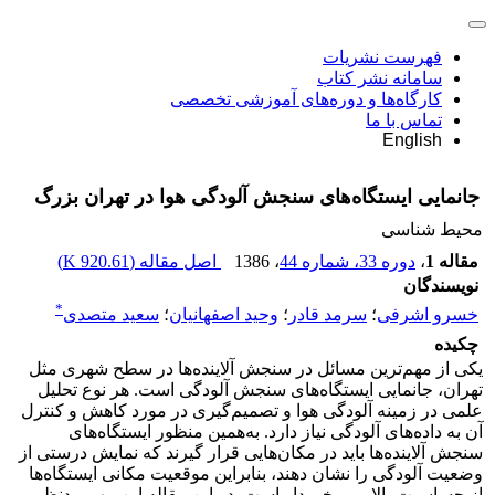
فهرست نشریات
سامانه نشر کتاب
کارگاه‌ها و دوره‌های آموزشی تخصصی
تماس با ما
English
جانمایی ایستگاه‌های سنجش آلودگی هوا در تهران بزرگ
محیط شناسی
مقاله 1
،
دوره 33، شماره 44
، 1386
اصل مقاله (
920.61 K
)
نویسندگان
*
خسرو اشرفی
؛
سرمد قادر
؛
وحید اصفهانیان
؛
سعید متصدی
چکیده
یکی از مهم‌ترین مسائل در سنجش آلاینده‌ها در سطح شهری مثل
تهران، جانمایی ایستگاه‌های سنجش آلودگی است. هر نوع تحلیل
علمی در زمینه آلودگی هوا و تصمیم‌گیری در مورد کاهش و کنترل
آن به داده‌های آلودگی نیاز دارد‌. به‌همین منظور ایستگاه‌های
سنجش آلاینده‌ها باید در مکان‌هایی قرار گیرند که نمایش درستی از
وضعیت آلودگی را نشان دهند، بنابراین موقعیت مکانی ایستگاه‌ها
از حساسیت بالایی برخوردار است. در این مقاله این مهم مدنظر