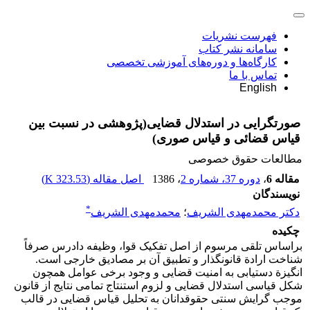
فهرست نشریات
سامانه نشر کتاب
کارگاه‌ها و دوره‌های آموزشی تخصصی
تماس با ما
English
صورتگرایی در استدلال قضایی(پژوهشی در نسبت بین
قیاس قضائی و قیاس صوری)
مطالعات حقوق خصوصی
مقاله 6
،
دوره 37، شماره 2
، 1386
اصل مقاله (
323.53 K
)
نویسندگان
*
دکتر محمدمهدی الشریف
؛
محمدمهدی الشریف
چکیده
براساس تلقی مرسوم از اصل تفکیک قوا، وظیفه دادرس صرفاً
شناخت ارادة قانونگذار و تطبیق آن بر مصادیق خارجی است.
انگیزة دستیابی به امنیت قضایی و وجود برخی عوامل همچون
شکل قیاسی استدلال قضایی و لزوم استنتاج تمامی نتایج از قانون
موجب گرایش سنتی حقوقدانان به تحلیل قیاس قضایی در قالب