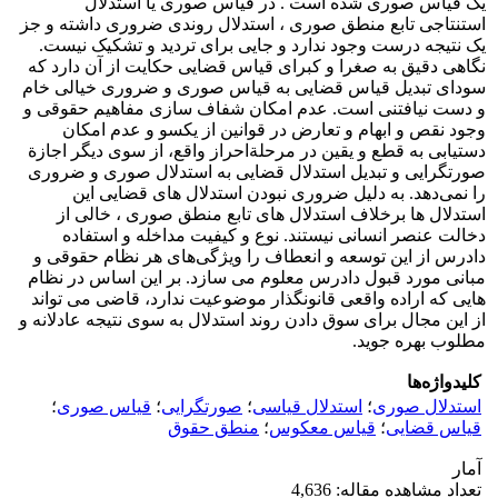
یک قیاس صوری شده است . در قیاس صوری یا استدلال
استنتاجی تابع منطق صوری ، استدلال روندی ضروری داشته و جز
یک نتیجه درست وجود ندارد و جایی برای تردید و تشکیک نیست.
نگاهی دقیق به صغرا و کبرای قیاس قضایی حکایت از آن دارد که
سودای تبدیل قیاس قضایی به قیاس صوری و ضروری خیالی خام
و دست نیافتنی است. عدم امکان شفاف سازی مفاهیم حقوقی و
وجود نقص و ابهام و تعارض در قوانین از یکسو و عدم امکان
دستیابی به قطع و یقین در مرحلة‌احراز واقع، از سوی دیگر اجازة
صورتگرایی و تبدیل استدلال قضایی به استدلال صوری و ضروری
را نمی‌دهد. به دلیل ضروری نبودن استدلال های قضایی این
استدلال ها برخلاف استدلال های تابع منطق صوری ، خالی از
دخالت عنصر انسانی نیستند. نوع و کیفیت مداخله و استفاده
دادرس از این توسعه و انعطاف را ویژگی‌های هر نظام حقوقی و
مبانی مورد قبول دادرس معلوم می سازد. بر این اساس در نظام
هایی که اراده واقعی قانونگذار موضوعیت ندارد، قاضی می تواند
از این مجال برای سوق دادن روند استدلال به سوی نتیجه عادلانه و
مطلوب بهره جوید.
کلیدواژه‌ها
استدلال صوری
؛
استدلال قیاسی
؛
صورتگرایی
؛
قیاس صوری
؛
قیاس قضایی
؛
قیاس معکوس
؛
منطق حقوق
آمار
تعداد مشاهده مقاله: 4,636