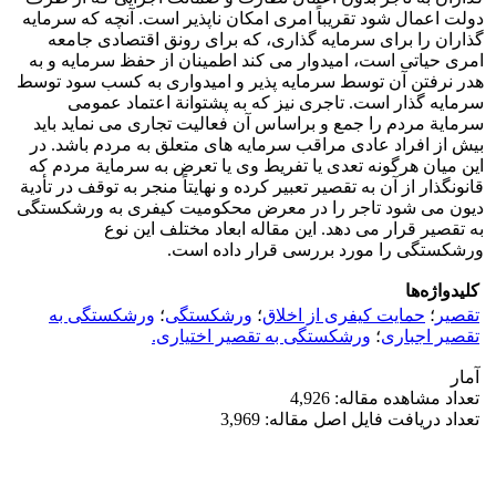
دولت اعمال شود تقریباً امری امکان ناپذیر است. آنچه که سرمایه
گذاران را برای سرمایه گذاری، که برای رونق اقتصادی جامعه
امری حیاتی است، امیدوار می کند اطمینان از حفظ سرمایه و به
هدر نرفتن آن توسط سرمایه پذیر و امیدواری به کسب سود توسط
سرمایه گذار است. تاجری نیز که به پشتوانة اعتماد عمومی
سرمایة مردم را جمع و براساس آن فعالیت تجاری می نماید باید
بیش از افراد عادی مراقب سرمایه های متعلق به مردم باشد. در
این میان هرگونه تعدی یا تفریط وی یا تعرض به سرمایة مردم که
قانونگذار از آن به تقصیر تعبیر کرده و نهایتاً منجر به توقف در تأدیة
دیون می شود تاجر را در معرض محکومیت کیفری به ورشکستگی
به تقصیر قرار می دهد. این مقاله ابعاد مختلف این نوع
ورشکستگی را مورد بررسی قرار داده است.
کلیدواژه‌ها
تقصیر
؛
حمایت کیفری از اخلاق
؛
ورشکستگی
؛
ورشکستگی به
تقصیر اجباری
؛
ورشکستگی به تقصیر اختیاری.
آمار
تعداد مشاهده مقاله: 4,926
تعداد دریافت فایل اصل مقاله: 3,969