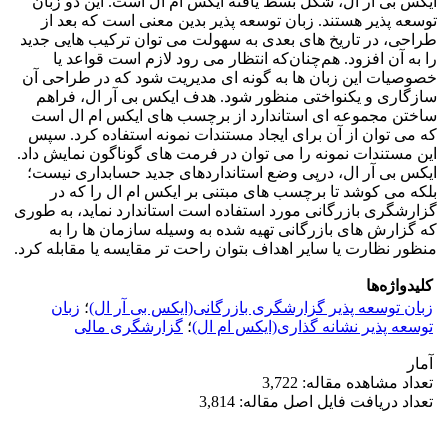
ایکس بی آر ال، شکل بسط یافته ایکس ام ال است. این دو زبان
توسعه پذیر هستند. زبان توسعه پذیر بدین معنی است که بعد از
طراحی، در تاریخ های بعدی به سهولت می توان ترکیب هایی جدید
را به آن افزود. هم‌چنان‌که انتظار می رود لازم است قواعد یا
خصوصیات این زبان ها به گونه ای مدیریت شود که در طراحی آن
سازگاری و یکنواختی منظور شود. هدف ایکس بی آر ال، فراهم
ساختن مجموعه ای استاندارد از برچسب های ایکس ام ال است
که می توان از آن برای ایجاد مستندات نمونه استفاده کرد. سپس
این مستندات نمونه را می توان در فرمت های گوناگون نمایش داد.
ایکس بی آر ال، درپی وضع استانداردهای جدید حسابداری نیست؛
بلکه می کوشد تا برچسب های مبتنی بر ایکس ام ال را که در
گزارشگری بازرگانی مورد استفاده است استاندارد نماید، به طوری
که گزارش های بازرگانی تهیه شده به وسیله سازمان ها را به
منظور نظارت یا سایر اهداف بتوان راحت تر مقایسه یا مقابله کرد.
کلیدواژه‌ها
زبان توسعه پذیر گزارشگری بازرگانی(ایکس بی آر ال)
؛
زبان
توسعه پذیر نشانه گذاری(ایکس ام ال)
؛
گزارشگری مالی
آمار
تعداد مشاهده مقاله: 3,722
تعداد دریافت فایل اصل مقاله: 3,814