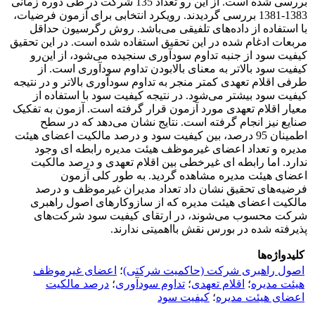
بررسی شده است. از این رو تعداد 135 شرکت در طی دوره زمانی
1383-1381 بررسی گردیدند. رویکرد انتخابی برای آزمون فرضیات،
با استفاده از داده‌های تلفیقی می‌باشد. روش رگرسیون حداقل
مربعات ادغام شده در این تحقیق استفاده شده است. در این تحقیق
کیفیت سود از جنبه تداوم سودآوری سنجیده می‌شود، از این‌رو
کیفیت سود بالاتر به معنای بالابودن تداوم سودآوری است. از
طرفی اقلام تعهدی کمتر منجر به تداوم سودآوری بالاتر و در نتیجه
کیفیت سود بیشتر می‌شود. در نتیجه کیفیت سود با استفاده از
معیار اقلام تعهدی مورد آزمون قرار گرفته است. آزمون به تفکیک
صنایع نیز انجام گرفته است. نتایج نشان می‌دهد که در سطح
اطمینان 95 درصد، بین کیفیت سود و درصد مالکیت اعضای هیئت
مدیره و تعداد اعضای غیرموظف هیئت مدیره رابطه ای وجود
ندارد. اما رابطه ای غیرخطی بین اقلام تعهدی و درصد مالکیت
اعضای هیئت مدیره مشاهده گردید. به طور کلی آزمون
فرضیه‌های تحقیق نشان داد تعداد مدیران غیرموظف و درصد
مالکیت اعضای هیئت مدیره که از سازوکارهای اصول راهبری
شرکت محسوب می‌شوند، در ارتقای کیفیت سود شرکت‌های
پذیرفته شده در بورس نقش بااهمیتی ندارند.
کلیدواژه‌ها
اصول راهبری شرکت (حاکمیت شرکتی)
؛
اعضای غیرموظف
هیئت مدیره
؛
اقلام تعهدی
؛
تداوم سودآوری
؛
درصد مالکیت
اعضای هیئت مدیره
؛
کیفیت سود