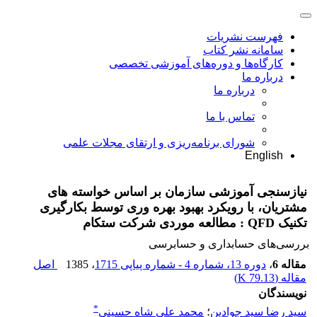
فهرست نشریات
سامانه نشر کتاب
کارگاه‌ها و دوره‌های آموزشی تخصصی
درباره ما
درباره ما
تماس با ما
شورای برنامه‌ریزی و ارتقای مجلات علمی
English
نیازسنجی آموزشی سازمان بر اساس خواسته های
مشتریان، با رویکرد بهبود بهره وری توسط بکارگیری
تکنیک QFD : مطالعه موردی شرکت ستکام
بررسی‏‌های حسابداری و حسابرسی
مقاله 6
،
دوره 13، شماره 4 - شماره پیاپی 1715
، 1385
اصل
مقاله (
79.13 K
)
نویسندگان
*
سید رضا سید جوادین
؛
محمد علی شاه حسینی