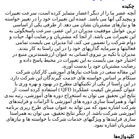
چکیده
آنچه عصر ما را از دیگر اعصار متمایز کرده است، سرعت تغییرات
و پیچیدگی آنها می باشد. عمده این تغییرات خود را در تغییر خواسته
ها و نیازهای مشتریان نشان می دهد. از طرفی یکی از اساسی
ترین عوامل موفقیت مدیران در این عصر، سرعت پاسخگوئی به
این تغییرات می باشد. از آنجا که مشتریان و رضایت آنها، حیات و
دوام شرکت را تضمین می کند، لذا مدیران می بایست تمامی
فعالیتها و سرمایه گذاریهای خود را در این راستا به کار بندند.
مدیران با تکیه بر نیروی انسانی به عنوان ارزشمندترین منبع در
اختیار خود می بایست به این تغییرات در محیط پاسخ داده و
رضایت مشتریان خود را بدست آورند.
این مقاله سعی در شناخت نیازهای آموزشی کارکنان شرکت
ستکام بر اساس خواسته های خدمت گیرندگان این شرکت دارد.
در این راستا از یکی از تکنیکهای مطرح در بهبود و بهره وری با
عنوان گسترش کیفیت عملکرد( QFD ) استفاده کرده است. از
نتایج این تحقیق می توان به استخراج دوره های آموزشی، رتبه بندی
آنها، و همراستا سازی دوره های آموزشی با الزامات و فرایندهای
شرکت اشاره نمود که می تواند به عنوان مبنای طرح ریزی برنامه
آموزشی شرکت باشد. از دیگر نتایج تحقیق، می توان به همراستا
سازی فرایندها و ویژگیهای خدمات شرکت با خواسته ها و نیازهای
مشتریان اشاره نمود.
کلیدواژه‌ها