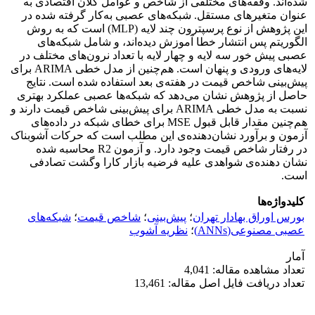
شده‌اند. وقفه‌های مختلفی از شاخص و عوامل کلان اقتصادی به
عنوان متغیرهای مستقل. شبکه‌های عصبی به‌کار گرفته شده در
این پژوهش از نوع پرسپترون چند لایه (MLP) است که به روش
الگوریتم پس انتشار خطا آموزش دیده‌اند، و شامل شبکه‌های
عصبی پیش خور سه لایه و چهار لایه با تعداد نرون‌های مختلف در
لایه‌های ورودی و پنهان است. هم‌چنین از مدل خطی ARIMA برای
پیش‌بینی شاخص قیمت در هفته‌ی بعد استفاده شده است. نتایج
حاصل از پژوهش نشان می‌دهد که شبکه‌ها عصبی عملکرد بهتری
نسبت به مدل خطی ARIMA برای پیش‌بینی شاخص قیمت دارند و
هم‌چنین مقدار قابل قبول MSE برای خطای شبکه در داده‌های
آزمون و برآورد نشان‌دهنده‌ی این مطلب است که حرکات آشوبناک
در رفتار شاخص قیمت وجود دارد. و آزمون R2 محاسبه شده
نشان دهنده‌ی شواهدی علیه فرضیه بازار کارا وگشت تصادفی
است.
کلیدواژه‌ها
بورس اوراق بهادار تهران
؛
پیش‌بینی
؛
شاخص قیمت
؛
شبکه‌های
عصبی مصنوعی(ANNs)
؛
نظریه آشوب
آمار
تعداد مشاهده مقاله: 4,041
تعداد دریافت فایل اصل مقاله: 13,461