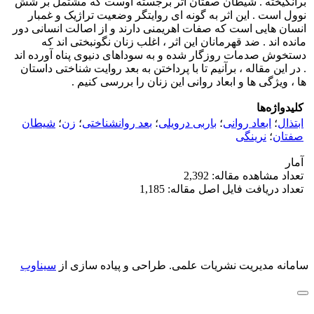
برانگیخته . شیطان صفتان اثر برجسته اوست که مشتمل بر شش
نوول است . این اثر به گونه ای روایتگر وضعیت تراژیک و غمبار
انسان هایی است که صفات اهریمنی دارند و از اصالت انسانی دور
مانده اند . ضد قهرمانان این اثر ، اغلب زنان نگونبختی اند که
دستخوش صدمات روزگار شده و به سوداهای دنیوی پناه آورده اند
. در این مقاله ، برآنیم تا با پرداختن به بعد روایت شناختی داستان
ها ، ویژگی ها و ابعاد روانی این زنان را بررسی کنیم .
کلیدواژه‌ها
ابتذال
؛
ابعاد روانی
؛
باربی درویلی
؛
بعد روانشناختی
؛
زن
؛
شیطان
صفتان
؛
نرینگی
آمار
تعداد مشاهده مقاله: 2,392
تعداد دریافت فایل اصل مقاله: 1,185
سامانه مدیریت نشریات علمی.
طراحی و پیاده سازی از
سیناوب