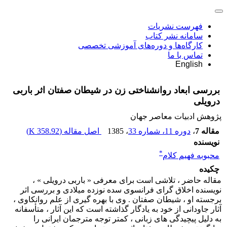
فهرست نشریات
سامانه نشر کتاب
کارگاه‌ها و دوره‌های آموزشی تخصصی
تماس با ما
English
بررسی ابعاد روانشناختی زن در شیطان صفتان اثر باربی
درویلی
پژوهش ادبیات معاصر جهان
مقاله 7
،
دوره 11، شماره 33
، 1385
اصل مقاله (
358.92 K
)
نویسنده
*
محبوبه فهیم کلام
چکیده
مقاله حاضر ، تلاشی است برای معرفی « باربی درویلی » ،
نویسنده اخلاق گرای فرانسوی سده نوزده میلادی و بررسی اثر
برجسته او ، شیطان صفتان . وی با بهره گیری از علم روانکاوی ،
آثار جاودانی از خود به یادگار گذاشته است که این آثار ، متأسفانه
به دلیل پیچیدگی های زبانی ، کمتر توجه مترجمان ایرانی را