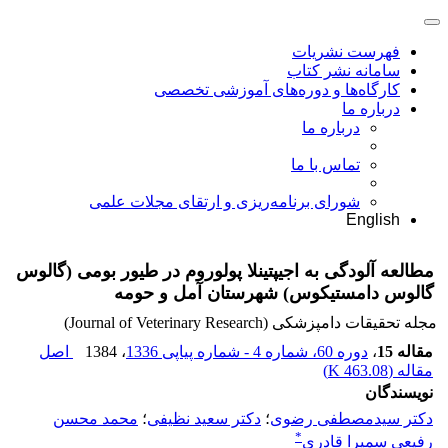
فهرست نشریات
سامانه نشر کتاب
کارگاه‌ها و دوره‌های آموزشی تخصصی
درباره ما
درباره ما
تماس با ما
شورای برنامه‌ریزی و ارتقای مجلات علمی
English
مطالعه آلودگی به اجیپتینلا پولوروم در طیور بومی (گالوس
گالوس دامستیکوس) شهرستان آمل و حومه
مجله تحقیقات دامپزشکی (Journal of Veterinary Research)
مقاله 15
،
دوره 60، شماره 4 - شماره پیاپی 1336
، 1384
اصل
مقاله (
463.08 K
)
نویسندگان
دکتر سیدمصطفی رضوی
؛
دکتر سعید نظیفی
؛
محمد محسن
*
رفیعی سمیرا قادری