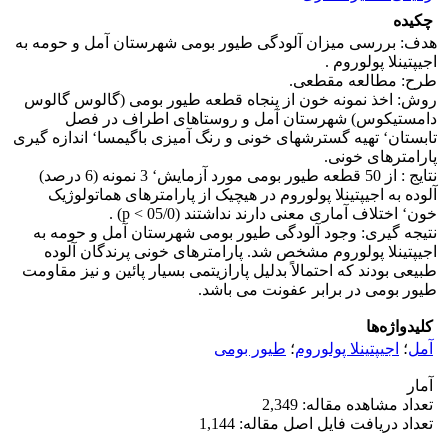
چکیده
هدف: بررسی میزان آلودگی طیور بومی شهرستان آمل و حومه به
اجیپتینلا پولوروم .
طرح: مطالعه مقطعی.
روش: اخذ نمونه خون از پنجاه قطعه طیور بومی (گالوس گالوس
دامستیکوس) شهرستان آمل و روستاهای اطراف در فصل
تابستان‘ تهیه گسترشهای خونی و رنگ آمیزی باگیمسا‘ اندازه گیری
پارامترهای خونی.
نتایج : از 50 قطعه طیور بومی مورد آزمایش‘ 3 نمونه (6 درصد)
آلوده به اجیپتینلا پولوروم در هیچیک از پارامترهای هماتولوژیک
خون‘ اختلاف آماری معنی دارند نداشتند (05/0 > p) .
نتیجه گیری: وجود آلودگی طیور بومی شهرستان آمل و حومه به
اجیپتینلا پولوروم مشخص شد. پارامترهای خونی پرندگان آلوده
طبیعی بودند که احتمالاً بدلیل پارازیتمی بسیار پائین و نیز مقاومت
طیور بومی در برابر عفونت می باشد.
کلیدواژه‌ها
آمل
؛
اجیپتینلا پولوروم
؛
طیور بومی
آمار
تعداد مشاهده مقاله: 2,349
تعداد دریافت فایل اصل مقاله: 1,144