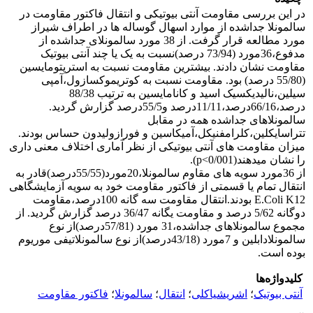
در این بررسی مقاومت آنتی بیوتیکی و انتقال فاکتور مقاومت در
سالمونلا جداشده از موارد اسهال گوساله ها در اطراف شیراز
مورد مطالعه قرار گرفت. از 38 مورد سالمونلای جداشده از
مدفوع،36مورد (73/94 درصد)نسبت به یک یا چند آنتی بیوتیک
مقاومت نشان دادند. بیشترین مقاومت نسبت به استرپتومایسین
(55/80 درصد) بود. مقاومت نسبت به کوتریموکسازول،آمپی
سیلین،نالیدیکسیک اسید و کانامایسین به ترتیب 88/38
درصد،66/16درصد،11/11درصد و55/5درصد گزارش گردید.
سالمونلاهای جداشده همه در مقابل
تتراسایکلین،کلرامفنیکل،آمیکاسین و فورازولیدون حساس بودند.
میزان مقاومت های آنتی بیوتیکی از نظر آماری اختلاف معنی داری
را نشان میدهند(p<0/001).
از 36مورد سویه های مقاوم سالمونلا،20مورد(55/55درصد)قادر به
انتقال تمام یا قسمتی از فاکتور مقاومت خود به سویه آزمایشگاهی
E.Coli K12 بودند.انتقال مقاومت سه گانه 100درصد،مقاومت
دوگانه 5/62 درصد و مقاومت یگانه 36/47 درصد گزارش گردید. از
مجموع سالمونلاهای جداشده،31 مورد (57/81درصد)از نوع
سالمونلادابلین و 7مورد (43/18درصد)از نوع سالمونلاتیفی موریوم
بوده است.
کلیدواژه‌ها
آنتی بیوتیک
؛
اشریشیاکلی
؛
انتقال
؛
سالمونلا
؛
فاکتور مقاومت