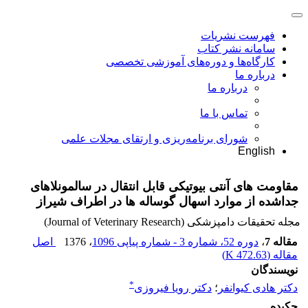
فهرست نشریات
سامانه نشر کتاب
کارگاه‌ها و دوره‌های آموزشی تخصصی
درباره ما
درباره ما
تماس با ما
شورای برنامه‌ریزی و ارتقای مجلات علمی
English
مقاومت های آنتی بیوتیکی قابل انتقال در سالمونلاهای
جداشده از موارد اسهال گوساله ها در اطراف شیراز
مجله تحقیقات دامپزشکی (Journal of Veterinary Research)
مقاله 7
،
دوره 52، شماره 3 - شماره پیاپی 1096
، 1376
اصل
مقاله (
472.63 K
)
نویسندگان
*
دکتر هادی کیوانفر
؛
دکتر رویا فیروزی
چکیده