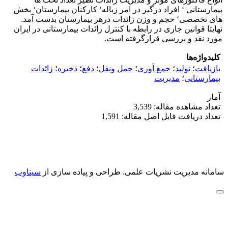
بیمارستانی ‘ افراد درگیر در امر زباله‘ کارکنان بیمارستان‘ بخش
های تخصصی‘ حجم و وزن زائدات درهر بیمارستان بدست آمد.
نهایتا قوانین جاری در رابطه با کنترل زائدات بیمارستانی در ایران
مورد نقد و بررسی قرارگرفته است.
کلیدواژه‌ها
بازیافت
؛
تولید
؛
جمع آوری
؛
حمل ونقل
؛
دفع
؛
ذخیره
؛
زائدات
بیمارستانی
؛
مدیریت
آمار
تعداد مشاهده مقاله: 3,539
تعداد دریافت فایل اصل مقاله: 1,591
سامانه مدیریت نشریات علمی.
طراحی و پیاده سازی از
سیناوب