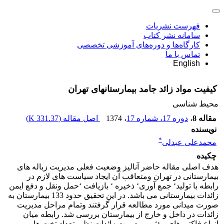
فهرست نشریات
سامانه نشر کتاب
کارگاه‌ها و دوره‌های آموزشی تخصصی
تماس با ما
English
کیفیت مواد زائد جامد بیمارستانهای تهران
محیط شناسی
مقاله 8
،
دوره 17، شماره 17
، 1374
اصل مقاله (
331.37 K
)
نویسنده
*
محمدعلی عبدلی
چکیده
هدف اصلی مقاله حاضر آنالیز وضعیت فعلی مدیریت زباله های
بیمارستانی در تهران ومتعاقب آن ایجاد سیاست های لازم در
رابطه با تولید‘ جمع آوری‘ ذخیره ‘ بازیافت ‘حمل ونقل و دفع ایمن
زائدات بیمارستانی می باشد. در این تحقیق حدود 133 بیمارستان به
صورت میدانی مورد مطالعه قرار گرفتند وتمام مراحل مدیریت
زائدات در داخل و خارج از بیمارستان بررسی شد. رابطه میان
انواع فاکتورهای مؤثر و مدیریت زائدات نظیر تعداد تخت ها