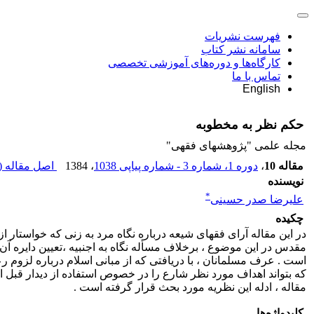
فهرست نشریات
سامانه نشر کتاب
کارگاه‌ها و دوره‌های آموزشی تخصصی
تماس با ما
English
حکم نظر به مخطوبه
مجله علمی "پژوهشهای فقهی"
مقاله 10
،
دوره 1، شماره 3 - شماره پیاپی 1038
، 1384
اصل مقاله (
نویسنده
*
علیرضا صدر حسینی
چکیده
در این مقاله آرای فقهای شیعه درباره نگاه مرد به زنی که خواستا
مقدس در این موضوع ، برخلاف مسأله نگاه به اجنبیه ،تعیین دایره آن
است . عرف مسلمانان ، با دریافتی که از مبانی اسلام درباره لزوم رعا
که بتواند اهداف مورد نظر شارع را در خصوص استفاده از دیدار قبل ا
مقاله ، ادله این نظریه مورد بحث قرار گرفته است .
کلیدواژه‌ها