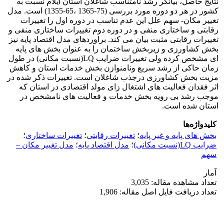
نتایج حاصل، بیانگر رشد نامتناسب شاغلان استان ایلام نسبت به
کشور در هر دو دوره مورد بررسی (75-1365 ،65-1355) است. مدل
تغییر مکان- سهم علل این عدم تناسب در دوره اول را تغییرات
رقابتی و ساختاری منفی و در دوره دوم تغییرات ساختاری منفی و
تغییرات رقابتی مثبت بیان می کند. براوردهای مدل اقتصاد پایه نیز
بخش کشاورزی و زیربخش ساختمان را به عنوان بخش های پایه
ای مشخص کرده ولی تغییرات ضرایب LQ(نسبت مکانی) در طول
زمان حاکی از رشد سریع ونامنوازن بخش خدمات استان و کاهش
مزیت بخش کشاورزی درجذب شاغلان است. تغییرات ذکر شده در
اثر فقدان فعالیت های اشتغال زای مولد اقتصادی در استان که
موجب رشد بی رویه بخش خدمات و فعالیت های نامشخص در
استان شده است.
کلیدواژه‌ها
بخش های پایه و غیر پایه
؛
تغییرات رقابتی
؛
تغییرات ساختاری
؛
ضرایب LQ(نسبت مکانی)
؛
مدل اقتصاد پایه
؛
مدل تغییر مکان –
سهم
آمار
تعداد مشاهده مقاله: 3,035
تعداد دریافت فایل اصل مقاله: 1,906