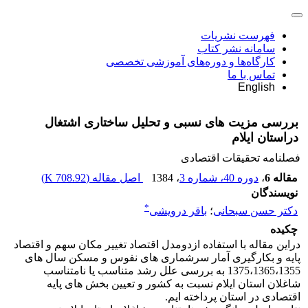
فهرست نشریات
سامانه نشر کتاب
کارگاه‌ها و دوره‌های آموزشی تخصصی
تماس با ما
English
بررسی مزیت های نسبی و تحلیل ساختاری اشتغال
دراستان ایلام
فصلنامه تحقیقات اقتصادی
مقاله 6
،
دوره 40، شماره 3
، 1384
اصل مقاله (
708.92 K
)
نویسندگان
*
دکتر حسن سبحانی
؛
باقر درویشی
چکیده
دراین مقاله با استفاده ازدومدل اقتصاد تغییر مکان سهم و اقتصاد
پایه و بکارگیری آمار سرشماری های نفوس و مسکن سال های
1375،1365،1355 به بررسی علل رشد متناسب یا نامتناسب
شاغلان استان ایلام نسبت به کشور و تعیین بخش های پایه
اقتصادی در استان پرداخته ایم.