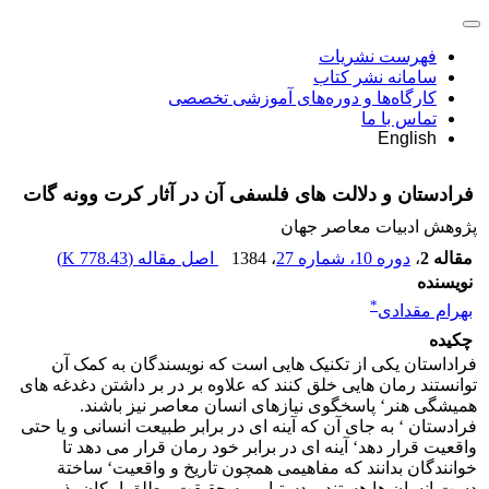
فهرست نشریات
سامانه نشر کتاب
کارگاه‌ها و دوره‌های آموزشی تخصصی
تماس با ما
English
فرادستان و دلالت های فلسفی آن در آثار کرت وونه گات
پژوهش ادبیات معاصر جهان
مقاله 2
،
دوره 10، شماره 27
، 1384
اصل مقاله (
778.43 K
)
نویسنده
*
بهرام مقدادی
چکیده
فراداستان یکی از تکنیک هایی است که نویسندگان به کمک آن
توانستند رمان هایی خلق کنند که علاوه بر در بر داشتن دغدغه های
همیشگی هنر‘ پاسخگوی نیازهای انسان معاصر نیز باشند.
فرادستان ‘ به جای آن که آینه ای در برابر طبیعت انسانی و یا حتی
واقعیت قرار دهد‘ آینه ای در برابر خود رمان قرار می دهد تا
خوانندگان بدانند که مفاهیمی همچون تاریخ و واقعیت‘ ساختة
دست انسان ها هستند و دستیابی به حقیقت مطلق امکان پذیر