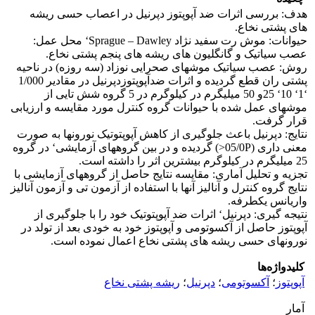
هدف: بررسی اثرات ضد آپوپتوز دپرنیل در اعصاب حسی ریشه
های پشتی نخاع.
حیوانات: موش رت سفید نژاد Sprague – Dawley‘ محل عمل:
عصب سیاتیک و گانگلیون های ریشه های پنجم پشتی نخاع.
روش: عصب سیاتیک موشهای صحرایی نوزاد (سه روزه) در ناحیه
پشتی ران قطع گردیده و اثرات ضدآپوپتوزدپرنیل در مقادیر 1/000
‘1‘ 10‘ 25و 50 میلیگرم در کیلوگرم در 5 گروه شش تایی از
موشهای عمل شده با حیوانات گروه کنترل مورد مقایسه و ارزیابی
قرار گرفت.
نتایج: دپرنیل باعث جلوگیری از کاهش آپوپتوتیک نورونها به صورت
معنی داری (05/0P<) گردیده و در بین گروههای آزمایشی‘ در گروه
25 میلیگرم در کیلوگرم بیشترین اثر را داشته است.
تجزیه و تحلیل آماری: مقایسه نتایج حاصل از گروههای آزمایشی با
نتایج گروه کنترل و آنالیز آنها با استفاده از آزمون تی و آزمون آنالیز
واریانس یکطرفه.
نتیجه گیری: دپرنیل‘ اثرات ضد آپوپتوتیک خود را با جلوگیری از
آپوپتوز حاصل از آکسوتومی و آپوپتوز خود به خودی بعد از تولد در
نورونهای حسی ریشه های پشتی نخاع اعمال نموده است.
کلیدواژه‌ها
آپوپتوز
؛
آکسوتومی
؛
دپرنیل
؛
ریشه پشتی نخاع
آمار