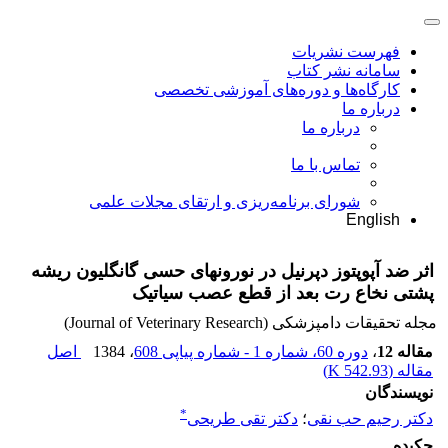
فهرست نشریات
سامانه نشر کتاب
کارگاه‌ها و دوره‌های آموزشی تخصصی
درباره ما
درباره ما
تماس با ما
شورای برنامه‌ریزی و ارتقای مجلات علمی
English
اثر ضد آپوپتوز دپرنیل در نورونهای حسی گانگلیون ریشه
پشتی نخاع رت بعد از قطع عصب سیاتیک
مجله تحقیقات دامپزشکی (Journal of Veterinary Research)
مقاله 12
،
دوره 60، شماره 1 - شماره پیاپی 608
، 1384
اصل
مقاله (
542.93 K
)
نویسندگان
*
دکتر رحیم حب نقی
؛
دکتر تقی طریحی
چکیده