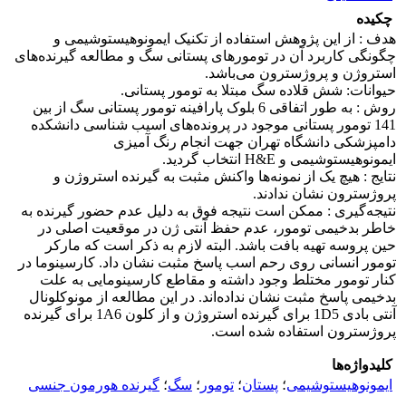
چکیده
هدف : از این پژوهش استفاده از تکنیک ایمونوهیستوشیمی و
چگونگی کاربرد آن در تومورهای پستانی سگ و مطالعه گیرنده‌های
استروژن و پروژسترون می‌باشد.
حیوانات: شش قلاده سگ مبتلا به تومور پستانی.
روش : به طور اتفاقی 6 بلوک پارافینه تومور پستانی سگ از بین
141 تومور پستانی موجود در پرونده‌های اسیب شناسی دانشکده
دامپزشکی دانشگاه تهران جهت انجام رنگ آمیزی
ایمونوهیستوشیمی و H&E انتخاب گردید.
نتایج : هیچ یک از نمونه‌ها واکنش مثبت به گیرنده استروژن و
پروژسترون نشان ندادند.
نتیجه‌گیری : ممکن است نتیجه فوق به دلیل عدم حضور گیرنده به
خاطر بدخیمی تومور، عدم حفظ آنتی ژن در موقعیت اصلی در
حین پروسه تهیه بافت باشد. البته لازم به ذکر است که مارکر
تومور انسانی روی رحم اسب پاسخ مثبت نشان داد. کارسینوما در
کنار تومور مختلط وجود داشته و مقاطع کارسینومایی به علت
بدخیمی پاسخ مثبت نشان نداده‌اند. در این مطالعه از مونوکلونال
آنتی بادی 1D5 برای گیرنده استروژن و از کلون 1A6 برای گیرنده
پروژسترون استفاده شده است.
کلیدواژه‌ها
ایمونوهیستوشیمی
؛
پستان
؛
تومور
؛
سگ
؛
گیرنده هورمون جنسی