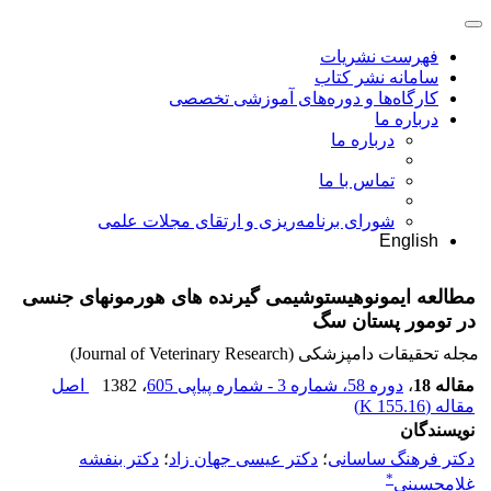
فهرست نشریات
سامانه نشر کتاب
کارگاه‌ها و دوره‌های آموزشی تخصصی
درباره ما
درباره ما
تماس با ما
شورای برنامه‌ریزی و ارتقای مجلات علمی
English
مطالعه ایمونوهیستوشیمی گیرنده های هورمونهای جنسی
در تومور پستان سگ
مجله تحقیقات دامپزشکی (Journal of Veterinary Research)
مقاله 18
،
دوره 58، شماره 3 - شماره پیاپی 605
، 1382
اصل
مقاله (
155.16 K
)
نویسندگان
دکتر فرهنگ ساسانی
؛
دکتر عیسی جهان زاد
؛
دکتر بنفشه
*
غلامحسینی