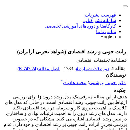
فهرست نشریات
سامانه نشر کتاب
کارگاه‌ها و دوره‌های آموزشی تخصصی
تماس با ما
English
رانت جویی و رشد اقتصادی (شواهد تجربی ازایران)
فصلنامه تحقیقات اقتصادی
مقاله 1
،
دوره 39، شماره 4
، 1383
اصل مقاله (
743.24 K
)
نویسندگان
*
دکتر حمید ابریشمى
؛
محمد هادیان
چکیده
هدف از این مقاله معرفی یک مدل رشد درون زا برای بررسی
ارتباط بین رانت جویی، رشد اقتصادی است. در حالی که مدل های
کلاسیک به اهمیت نیروی کار و سرمایه در رشد اقتصادی تاکید
دارند، مدل های رشد درون زا به اهمیت ترتیبات نهادی و ساختاری
در تبیین رشد اقتصادی اشاره می کنند. مشکلی که در خصوص
بررسی تجربی اثرات رانت جویی بر رشد اقتصادی و جود دارد، عدم
امکان اندازه گیری رانت جویی است. این موضوع سبب شده که