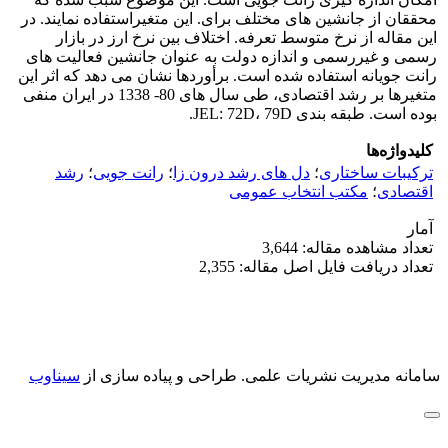
محققان از جانشین های مختلف برای. این متغیراستفاده نمایند. در
این مقاله از نرخ متوسط تعرفه. اختلاف بین نرخ ارز در بازار
رسمی و غیررسمی و اندازه دولت به عنوان جانشین فعالیت های
رانت جویانه استفاده شده است. برأوردها نشان می دهد که اثر این
متغیرها بر رشد اقتصادی، طی سال های 80- 1338 در ایران منفی
بوده است. طبقه بندی JEL: 72D، 79D.
کلیدواژه‌ها
ترکیبات ساختاری
؛
دل های رشد درون زا
؛
رانت جویی
؛
رشد
اقتصادی
؛
مکتب انتخاب عمومی
آمار
تعداد مشاهده مقاله: 3,644
تعداد دریافت فایل اصل مقاله: 2,355
سامانه مدیریت نشریات علمی.
طراحی و پیاده سازی از
سیناوب