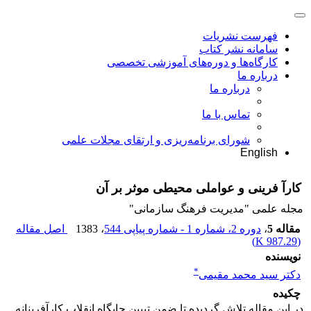
فهرست نشریات
سامانه نشر کتاب
کارگاه‌ها و دوره‌های آموزشی تخصصی
درباره ما
درباره ما
تماس با ما
شورای برنامه‌ریزی و ارتقای مجلات علمی
English
کارآ فرینی و عواملی محیطی موثر بر آن
مجله علمی "مدیریت فرهنگ سازمانی"
مقاله 5
،
دوره 2، شماره 1 - شماره پیاپی 544
، 1383
اصل مقاله
)
987.29 K
(
نویسنده
*
دکتر سید محمد مقیمى
چکیده
در این مقاله تلاش گردیده تا ضمن تبیین جایگاه انقلاب کارآفرینانه