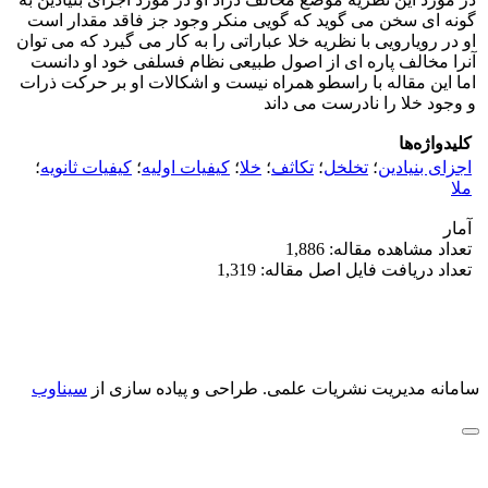
گونه ای سخن می گوید که گویی منکر وجود جز فاقد مقدار است
او در رویارویی با نظریه خلا عباراتی را به کار می گیرد که می توان
آنرا مخالف پاره ای از اصول طبیعی نظام فسلفی خود او دانست
اما این مقاله با راسطو همراه نیست و اشکالات او بر حرکت ذرات
و وجود خلا را نادرست می داند
کلیدواژه‌ها
اجزای بنیادین
؛
تخلخل
؛
تکاثف
؛
خلا
؛
کیفیات اولیه
؛
کیفیات ثانویه
؛
ملا
آمار
تعداد مشاهده مقاله: 1,886
تعداد دریافت فایل اصل مقاله: 1,319
سامانه مدیریت نشریات علمی.
طراحی و پیاده سازی از
سیناوب