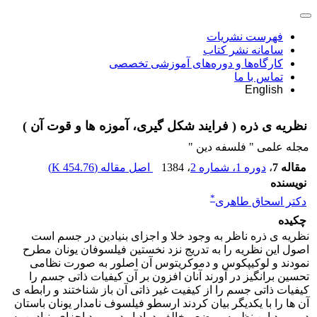
فهرست نشریات
سامانه نشر کتاب
کارگاه‌ها و دوره‌های آموزشی تخصصی
تماس با ما
English
نظریه ی ذره ( فرایند شکل گیری، آموزه ها و قوت آن )
مجله علمی " فلسفه دین "
مقاله 7
،
دوره 1، شماره 2
، 1384
اصل مقاله (
454.76 K
)
نویسنده
*
دکتر اسحاق طاهری
چکیده
نظریه ی ذره ناظر به وجود خلا و اجزای بنیادین در جسم است
اصول این نظریه را به تدریج نزد نخستین فیلسوفان یونان مطرح
نمودند و لوکیپکوس و دموکریتوس آن اصلور به صورت نظامی
تحسین برانگیز در آورند آنان افزون بر آن کیفیات ذاتی جسم را
کیفیات ذاتی جسم را از کیفیت غیر ذاتی آن باز شناختند و رابطه ی
آن ها را با یکدیگر بیان کردند ارسطو فیلسوف نامدار یونان باستان
در مورد این نظریه موضع مخالف دراد او در مورد اجزای بنیادین به