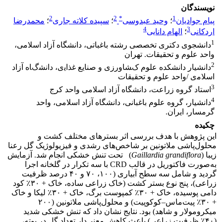
نویسندگان
2
2
*
1
پیام جوادیان
؛
وحید عبدوسی
؛
سپیده کلاته جاری
؛
محمدرضا
4
3
اردکانی
؛
الهام دانایی
1
دانشجوی دکتری تخصصی رشته باغباتی، دانشگاه آزاد اسلامی،
واحد علوم و تحقیقات. تهران
2
دانشیار دانشکده ﻋﻠﻮم کﺸﺎورزی و ﺻﻨﺎﯾﻊ ﻏﺬاﯾی، داﻧﺸگﺎه آزاد
اﺳﻼﻣی /واﺣﺪ ﻋﻠﻮم و ﺗﺤﻘﯿﻘﺎت
3
استاد گروه زراعت، دانشگاه آزاد اسلامی واحد کرج
4
دانشیار، گروه علوم باغبانی، دانشگاه آزاد اسلامی، واحد
گرمسار، ایران.
چکیده
این پژوهش با هدف بررسی اثر بسترهای مختلف کشت و
محلول‌پاشی ملاتونین بر شاخص‌های رشدی و فیزیولوژیک گل رعنا
زیبا (
Gaillardia grandiflora
) تحت تنش خشکی انجام شد. آزمایش
به‌صورت فاکتوریل در قالب CRD با سه تکرار در گلخانه اجرا
گردید و شامل سه سطح آبیاری (۱۰۰، ۷۰ و ۴۰ درصد ظرفیت
زراعی)، پنج نوع بستر کشت (خاک زراعی ساده، خاک + ۳۰٪ کود
دامی پوسیده، خاک + ۳۰٪ کمپوست برگ، خاک + ۳۰٪ لیکا و خاک
+ ۳۰٪ پیت‌ماس–کوکوپیت) و محلول‌پاشی ملاتونین (۲۰۰
میکرومولار و شاهد) بود. نتایج نشان داد که تنش خشکی شدید
(۴۰٪ ظرفیت زراعی) باعث کاهش معنی‌دار تعداد گل در بوته،