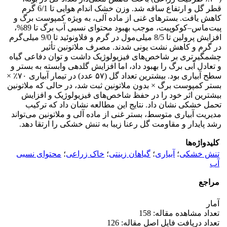
قطر گل و ارتفاع ساقه شد. وزن خشک اندام هوایی تا 6/1 گرم
کاهش یافت. بسترهای غنی از ماده آلی، به ویژه کمپوست برگ و
پیت‌ماس–کوکوپیت، موجب بهبود محتوای نسبی آب برگ تا 89%،
افزایش پرولین تا 8/5 میلی‌مول در گرم و فلاونوئید تا 9/0 میلی‌گرم
در گرم و کاهش نشت یونی شدند. مصرف ملاتونین تأثیر
چشمگیرتری بر شاخص‌های فیزیولوژیک داشت و توان دفاعی گیاه
و تعادل آبی برگ را بهبود داد، اما افزایش گلدهی وابسته به بستر و
سطح آبیاری بود. بیشترین تعداد گل (۵۷ عدد) در تیمار آبیاری ۷۰٪ ×
بستر کمپوست برگ × بدون ملاتونین ثبت شد، در حالی که ملاتونین
بیشترین اثر خود را در حفظ شاخص‌های فیزیولوژیک و افزایش
تحمل خشکی نشان داد. نتایج این مطالعه نشان داد که ترکیب
مدیریت آبیاری متوسط، بستر غنی از ماده آلی و ملاتونین می‌تواند
رشد پایدار و مقاومت گل رعنا زیبا به تنش خشکی را ارتقا دهد.
کلیدواژه‌ها
تنش خشکی
؛
آبیاری
؛
گیاهان زینتی
؛
خاک زراعی
؛
محتوای نسبی
آب
مراجع
آمار
تعداد مشاهده مقاله: 158
تعداد دریافت فایل اصل مقاله: 126