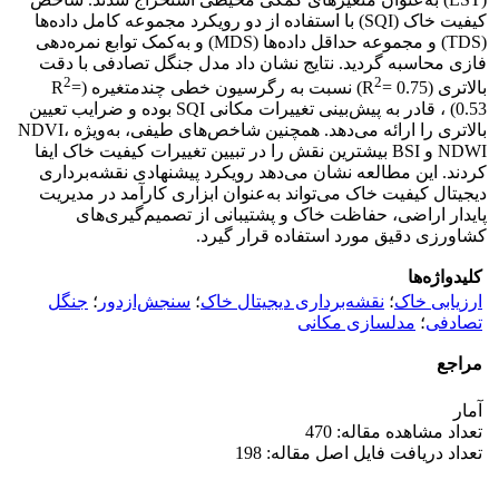
کیفیت خاک (SQI) با استفاده از دو رویکرد مجموعه کامل داده‌ها
(TDS) و مجموعه حداقل داده‌ها (MDS) و به‌کمک توابع نمره‌دهی
فازی محاسبه گردید. نتایج نشان داد مدل جنگل تصادفی با دقت
2
2
بالاتری (R
= 0.75) نسبت به رگرسیون خطی چندمتغیره (R
=
0.53) ، قادر به پیش‌بینی تغییرات مکانی SQI بوده و ضرایب تعیین
بالاتری را ارائه می‌دهد. همچنین شاخص‌های طیفی، به‌ویژه NDVI،
NDWI و BSI بیشترین نقش را در تبیین تغییرات کیفیت خاک ایفا
کردند. این مطالعه نشان می‌دهد رویکرد پیشنهادی نقشه‌برداری
دیجیتال کیفیت خاک می‌تواند به‌عنوان ابزاری کارآمد در مدیریت
پایدار اراضی، حفاظت خاک و پشتیبانی از تصمیم‌گیری‌های
کشاورزی دقیق مورد استفاده قرار گیرد.
کلیدواژه‌ها
ارزیابی خاک
؛
نقشه‌برداری دیجیتال خاک
؛
سنجش‌ازدور
؛
جنگل
تصادفی
؛
مدلسازی مکانی
مراجع
آمار
تعداد مشاهده مقاله: 470
تعداد دریافت فایل اصل مقاله: 198