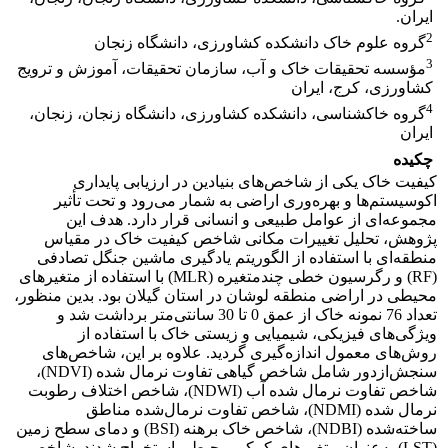
ایران.
2
گروه علوم خاک دانشکده کشاورزی، دانشگاه زنجان
3
مؤسسه تحقیقات خاک و آب، سازمان تحقیقات، آموزش و ترویج
کشاورزی، کرج، ایران
4
گروه خاکشناسی، دانشکده کشاورزی، دانشگاه زنجان، زنجان،
ایران
چکیده
کیفیت خاک یکی از شاخص‌های بنیادین در ارزیابی پایداری
اکوسیستم‌ها و بهره‌وری اراضی به شمار می‌رود و تحت تأثیر
مجموعه‌ای از عوامل طبیعی و انسانی قرار دارد. هدف این
پژوهش، تحلیل تغییرات مکانی شاخص کیفیت خاک در مقیاس
منطقه‌ای با استفاده از الگوریتم یادگیری ماشین جنگل تصادفی
(RF) و رگرسیون خطی چندمتغیره (MLR) با استفاده از متغیرهای
محیطی در اراضی منطقه لوشان در استان گیلان بود. بدین منظور،
تعداد 76 نمونه خاک از عمق 0 تا 30 سانتی‌متر برداشت شد و
ویژگی‌های فیزیکی، شیمیایی و زیستی خاک با استفاده از
روش‌های معمول اندازه‌گیری گردید. علاوه بر این، شاخص‌های
سنجش‌ازدور شامل شاخص گیاهی تفاوت نرمال شده (NDVI)،
شاخص تفاوت نرمال شده آب (NDWI)، شاخص اختلاف رطوبت
نرمال شده (NDMI)، شاخص تفاوت نرمال‌شده مناطق
ساخته‌شده (NDBI)، شاخص خاک برهنه (BSI) و دمای سطح زمین
(LST) به‌عنوان متغیرهای کمکی محیطی استخراج شدند. شاخص