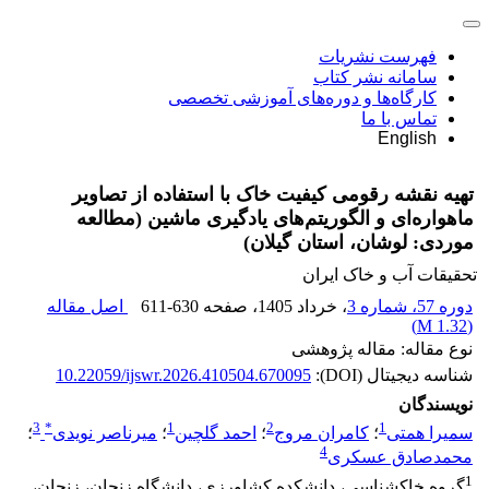
فهرست نشریات
سامانه نشر کتاب
کارگاه‌ها و دوره‌های آموزشی تخصصی
تماس با ما
English
تهیه نقشه رقومی کیفیت خاک با استفاده از تصاویر
ماهواره‌ای و الگوریتم‌های یادگیری ماشین (مطالعه
موردی: لوشان، استان گیلان)
تحقیقات آب و خاک ایران
دوره 57، شماره 3
، خرداد 1405
، صفحه
611-630
اصل مقاله
)
1.32 M
(
نوع مقاله: مقاله پژوهشی
شناسه دیجیتال (DOI):
10.22059/ijswr.2026.410504.670095
نویسندگان
3
*
1
2
1
سمیرا همتی
؛
کامران مروج
؛
احمد گلچین
؛
میرناصر نویدی
؛
4
محمدصادق عسکری
1
گروه خاکشناسی، دانشکده کشاورزی، دانشگاه زنجان، زنجان،