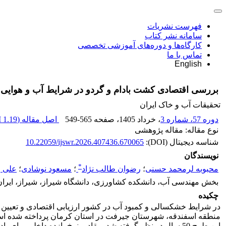
فهرست نشریات
سامانه نشر کتاب
کارگاه‌ها و دوره‌های آموزشی تخصصی
تماس با ما
English
بررسی اقتصادی کشت بادام و گردو در شرایط آب و هوایی 
تحقیقات آب و خاک ایران
دوره 57، شماره 3
، خرداد 1405
، صفحه
549-565
اصل مقاله (
1.19 M
نوع مقاله: مقاله پژوهشی
شناسه دیجیتال (DOI):
10.22059/ijswr.2026.407436.670065
نویسندگان
*
محبوبه لرمحمد حسنی
؛
رضوان طالب نژاد
؛
مسعود نوشادی
؛
علی ر
بخش مهندسی آب، دانشکده کشاورزی، دانشگاه شیراز، شیراز، ایران
چکیده
در شرایط خشکسالی و کمبود آب در کشور ارزیابی اقتصادی و تعیین به
منطقه اسفندقه، شهرستان جیرفت در استان کرمان پرداخته شده است. 