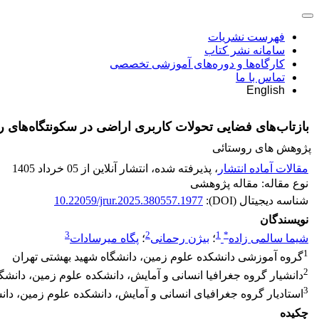
فهرست نشریات
سامانه نشر کتاب
کارگاه‌ها و دوره‌های آموزشی تخصصی
تماس با ما
English
بازتاب‌های فضایی تحولات کاربری اراضی در سکونتگاه‌ها
پژوهش های روستائی
مقالات آماده انتشار
، پذیرفته شده، انتشار آنلاین از 05 خرداد 1405
نوع مقاله: مقاله پژوهشی
شناسه دیجیتال (DOI):
10.22059/jrur.2025.380557.1977
نویسندگان
3
2
1
*
شیما سالمی زاده
؛
بیژن رحمانی
؛
پگاه میرسادات
1
گروه آموزشی دانشکده علوم زمین، دانشگاه شهید بهشتی تهران
2
دانشیار گروه جغرافیا انسانی و آمایش، دانشکده علوم زمین، دانشگا
3
استادیار گروه جغرافیای انسانی و آمایش، دانشکده علوم زمین، دانش
چکیده