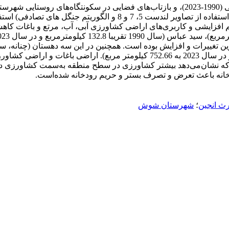
بوده و همچنین جهت تهیه و تحلیل داده‌ها از سامانه گوگل ارث انجین (اس
م افزایشی و کاربری‌های اراضی کشاورزی آبی، آب، مرتع و باغات کا
با 182.34 کیلومترمربع) دارای بیشترین تغییرات و افزایش بوده است. همچنین در این س
یبا 134.23 کیلومترمربع). همان طور که نشان‌می‌دهد بیشتر کشاورزی در سطح منطقه 
خانه باعث تعرض و تصرف بستر و حریم رودخانه شده‌است.
ث انجین
؛
شهرستان شوش