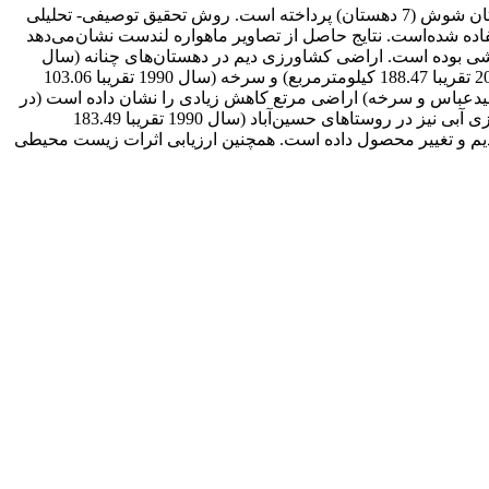
پژوهش حاضر با هدف بررسی و تحلیل ارزیابی تغییرات کاربری اراضی (1990-2023)، و بازتاب‌های فضایی در سکونتگاه‌های روستایی شهرستان شوش (7 دهستان) پرداخته است. روش تحقیق توصیفی- تحلیلی
تفاده از تصاویر لندست 5، 7 و 8 و الگوریتم جنگل های تصادفی) استفاده شده‌است. نتایج حاصل از تصاویر ماهواره لندست نشان‌می‌دهد
هشی بوده است. اراضی کشاورزی دیم در دهستان‌های چنانه (سال
1990 تقریبا 115.32 کیلومترمربع و در سال 2023 تقریبا 212.36 کیلومترمربع)، سید عباس (سال 1990 تقریبا 132.8 کیلومترمربع و در سال 2023 تقریبا 188.47 کیلومترمربع) و سرخه (سال 1990 تقریبا 103.06
ه دهستان (چنانه، سیدعباس و سرخه) اراضی مرتع کاهش زیادی را نشان داده است (در
دهستان چنانه ارضی مرتع در سال 1990 تقریبا 837.22 کیلومترمربع و در سال 2023 به 752.66 کیلومتر مربع). اراضی باغات و اراضی کشاورزی آبی نیز در روستاهای حسین‌آباد (سال 1990 تقریبا 183.49
به‌سمت کشاورزی دیم و تغییر محصول داده است. همچنین ارزیابی اثرات زیست محیطی