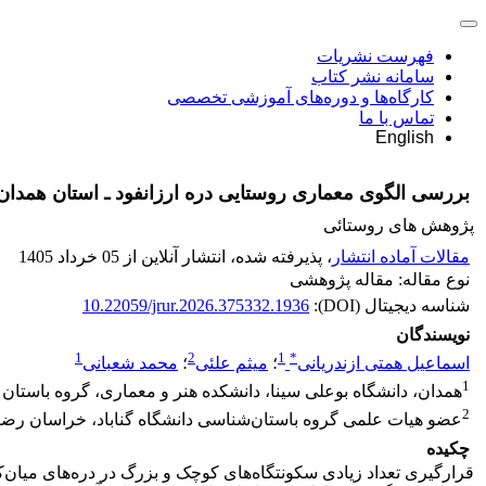
فهرست نشریات
سامانه نشر کتاب
کارگاه‌ها و دوره‌های آموزشی تخصصی
تماس با ما
English
بررسی الگوی معماری روستایی دره ارزانفود ـ استان همدان
پژوهش های روستائی
مقالات آماده انتشار
، پذیرفته شده، انتشار آنلاین از 05 خرداد 1405
نوع مقاله: مقاله پژوهشی
شناسه دیجیتال (DOI):
10.22059/jrur.2026.375332.1936
نویسندگان
1
2
1
*
اسماعیل همتی ازندریانی
؛
میثم علئی
؛
محمد شعبانی
1
همدان، دانشگاه بوعلی سینا، دانشکده هنر و معماری، گروه باستا
2
عضو هیات علمی گروه باستان‌شناسی دانشگاه گناباد، خراسان رضو
چکیده
قرارگیری تعداد زیادی سکونتگاه‌های کوچک و بزرگ در دره‌های میا