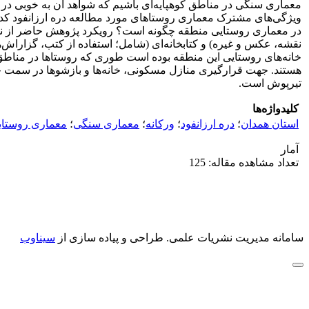
معماری سنگی در مناطق کوهپایه‌ای باشیم که شواهد آن به خوبی در ر
ویژگی‌های مشترک معماری روستاهای مورد مطالعه دره ارزانفود کدا
در معماری روستایی منطقه چگونه است؟ رویکرد پژوهش حاضر از نوع 
نقشه، عکس و غیره) و کتابخانه‌ای (شامل؛ استفاده از کتب، گزاراش‌
خانه‌های روستایی این منطقه بوده است طوری که روستاها در مناطق کو
هستند. جهت قرارگیری منازل مسکونی، خانه‌ها و بازشوها در سمت ج
تیرپوش است.
کلیدواژه‌ها
استان همدان
؛
دره ارزانفود
؛
ورکانه
؛
معماری سنگی
؛
معماری روستای
آمار
تعداد مشاهده مقاله: 125
سامانه مدیریت نشریات علمی.
طراحی و پیاده سازی از
سیناوب