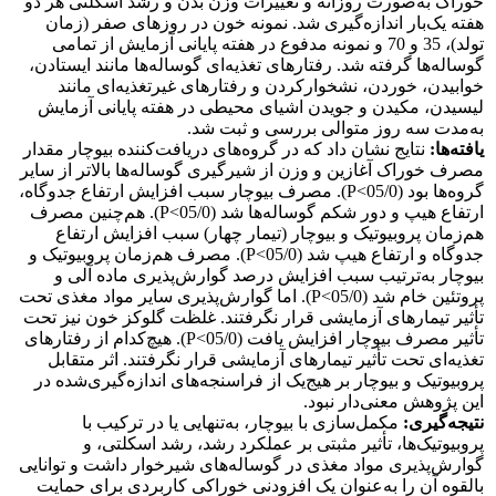
خوراک به‌صورت روزانه و تغییرات وزن بدن و رشد اسکلتی هر دو
هفته یک‌بار اندازه‌گیری شد. نمونه خون در روزهای صفر (زمان
تولد)، 35 و 70 و نمونه مدفوع در هفته پایانی آزمایش از تمامی
گوساله‌ها گرفته شد. رفتارهای تغذیه‌ای گوساله‌ها مانند ایستادن،
خوابیدن، خوردن، نشخوارکردن و رفتارهای غیرتغذیه‌ای مانند
لیسیدن، مکیدن و جویدن اشیای محیطی در هفته پایانی آزمایش
به‌مدت سه روز متوالی بررسی و ثبت شد.
یافته‌ها:
نتایج نشان داد که در گروه‌های دریافت‌کننده بیوچار مقدار
مصرف خوراک آغازین و وزن از شیرگیری گوساله‌ها بالاتر از سایر
گروه‌ها بود (05/0>P). مصرف بیوچار سبب افزایش ارتفاع جدوگاه،
ارتفاع هیپ و دور شکم گوساله‌ها شد (05/0>P). هم‌چنین مصرف
هم‌زمان پروبیوتیک و بیوچار (تیمار چهار) سبب افزایش ارتفاع
جدوگاه و ارتفاع هیپ شد (05/0>P). مصرف هم‌زمان پروبیوتیک و
بیوچار به‌ترتیب سبب افزایش درصد گوارش‌پذیری ماده آلی و
پروتئین خام شد (05/0>P). اما گوارش‌پذیری سایر مواد مغذی تحت
تأثیر تیمارهای آزمایشی قرار نگرفتند. غلظت گلوکز خون نیز تحت
تأثیر مصرف بیوچار افزایش یافت (05/0>P). هیچ‌کدام از رفتارهای
تغذیه‌ای تحت تأثیر تیمارهای آزمایشی قرار نگرفتند. اثر متقابل
پروبیوتیک و بیوچار بر هیج‌یک از فراسنجه‌های اندازه‌گیری‌شده در
این پژوهش معنی‌دار نبود.
نتیجه‌گیری:
مکمل‌سازی با بیوچار، به‌تنهایی یا در ترکیب با
پروبیوتیک‌ها، تأثیر مثبتی بر عملکرد رشد، رشد اسکلتی، و
گوارش‌پذیری مواد مغذی در گوساله‌های شیرخوار داشت و توانایی
بالقوه آن را به‌عنوان یک افزودنی خوراکی کاربردی برای حمایت