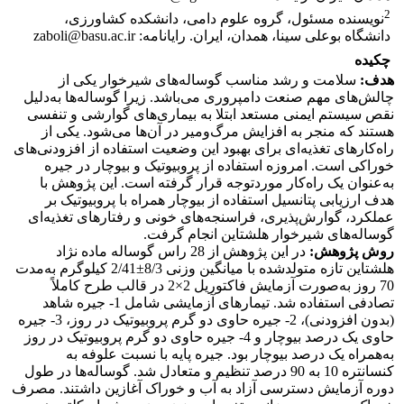
2
نویسنده مسئول، گروه علوم دامی، دانشکده کشاورزی،
دانشگاه بوعلی سینا، همدان، ایران. رایانامه: zaboli@basu.ac.ir
چکیده
هدف:
سلامت و رشد مناسب گوساله‌های شیرخوار یکی از
چالش‌های مهم صنعت دامپروری می‌باشد. زیرا گوساله‌ها به‌دلیل
نقص سیستم ایمنی مستعد ابتلا به بیماری‌های گوارشی و تنفسی
هستند که منجر به افزایش مرگ‌ومیر در آن‌ها می‌شود. یکی از
راه‌کارهای تغذیه‌ای برای بهبود این وضعیت استفاده از افزودنی‌های
خوراکی است. امروزه استفاده از پروبیوتیک و بیوچار در جیره
به‌عنوان یک راه‌کار موردتوجه قرار گرفته است. این پژوهش با
هدف ارزیابی پتانسیل استفاده از بیوچار همراه با پروبیوتیک بر
عملکرد، گوارش‌پذیری، فراسنجه‌های خونی و رفتارهای تغذیه‌ای
گوساله‌های شیرخوار هلشتاین انجام گرفت.
روش پژوهش:
در این پژوهش از 28 راس گوساله ماده نژاد
هلشتاین تازه متولدشده با میانگین وزنی 8/3±2/41 کیلوگرم به‌مدت
70 روز به‌صورت آزمایش فاکتوریل 2×2 در قالب طرح کاملاً
تصادفی استفاده شد. تیمارهای آزمایشی شامل 1- جیره شاهد
(بدون افزودنی)، 2- جیره حاوی دو گرم پروبیوتیک در روز، 3- جیره
حاوی یک درصد بیوچار و 4- جیره حاوی دو گرم پروبیوتیک در روز
به‌همراه یک درصد بیوچار بود. جیره پایه با نسبت علوفه به
کنسانتره 10 به 90 درصد تنظیم و متعادل شد. گوساله‌ها در طول
دوره آزمایش دسترسی آزاد به آب و خوراک آغازین داشتند. مصرف