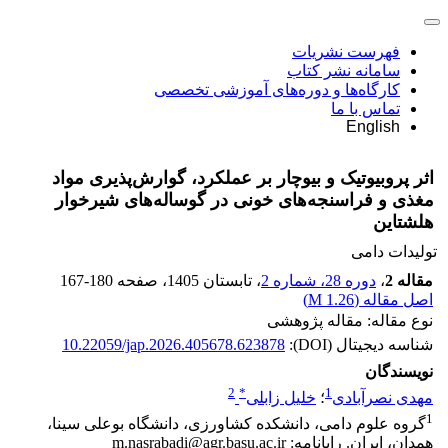
فهرست نشریات
سامانه نشر کتاب
کارگاه‌ها و دوره‌های آموزشی تخصصی
تماس با ما
English
اثر پروبیوتیک و بیوچار بر عملکرد، گوارش‌پذیری مواد
مغذی و فراسنجه‌های خونی در گوساله‌های شیرخوار
هلشتاین
تولیدات دامی
مقاله 2
،
دوره 28، شماره 2
، تابستان 1405
، صفحه
167-180
اصل مقاله (
1.26 M
)
نوع مقاله: مقاله پژوهشی
شناسه دیجیتال (DOI):
10.22059/jap.2026.405678.623878
نویسندگان
2
*
1
مهدی نصرآبادی
؛
خلیل زابلی
1
گروه علوم دامی، دانشکده کشاورزی، دانشگاه بوعلی سینا،
همدان، ایران. رایانامه: m.nasrabadi@agr.basu.ac.ir