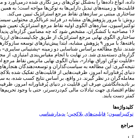
داده، انواع داده‌ها را به‌شکل توکن‌های رمز نگاری شده درمی‌آورد و 
قابلیت‌ها و زمینه‌های تبدیل دارایی‌ها به توکن‌ها مواجه است؛ به هم
ساختاری مبتنی بر سازه‌های نقاط مرجع استراتژیک تبیین می‌کند.
روش: با مرور پژوهش‌های مشابه در فرایند غربالگری محتوایی سیستمات
توکنیزاسیون، سازه‌های الگوی اولیه نقاط مرجع استراتژیک تعیین شو
۱۶ مصاحبه با کنشگران، مشخص شود که چه مضامین گزاره‌ای پدیدار 
ساختاریِ الگوی نهایی مرجع استراتژیک از طریق چک‌لیست‌های ارزی
یافته‌ها: با مرورِ ۹ پژوهش مشابه، ابتدا پیش‌نیازهای 
«قابلیت توکن اوراق بهادار»، بنیان الگوی نهایی ماتریس نقاط مرجع است
نتیجه‌گیری: این مطالعه به سیاست‌گذاران و توسعه‌دهندگان هنجارهای ت
دنیای پُرفناورانه امروز، ظرفیت‌هایی از قابلیت‌های تفکیک شده بلاکچ
معامله‌گران در نظر گیرند. در واقع، بر اساس نتایج کسب شده، به سی
بر نادیده‌انگاشتن صِرف این قابلیت در دنیای پُرفناورانه امروز، ظر
نظام اقتصادی جهت تبادلات مالی کم‌دردسرتر، حتی با وجود تحریم‌های 
کمتر دست یابند.
کلیدواژه‌ها
توکنیزاسیون
؛
قابلیت‌های بلاکچین
؛
پدیدارشناسی
مراجع