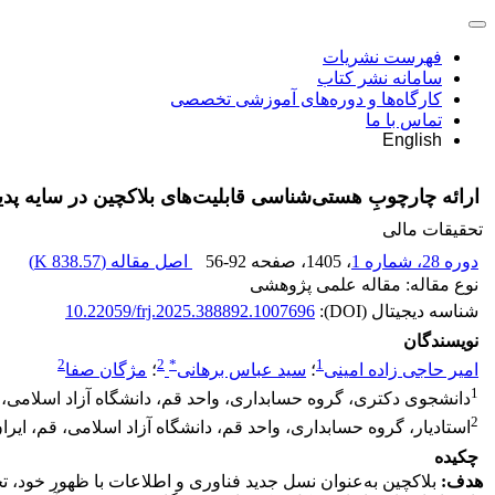
فهرست نشریات
سامانه نشر کتاب
کارگاه‌ها و دوره‌های آموزشی تخصصی
تماس با ما
English
ارائه چارچوبِ هستی‌‌شناسی قابلیت‌‌های بلاکچین در سایه پدی
تحقیقات مالی
دوره 28، شماره 1
، 1405
، صفحه
56-92
اصل مقاله (
838.57 K
)
نوع مقاله: مقاله علمی پژوهشی
شناسه دیجیتال (DOI):
10.22059/frj.2025.388892.1007696
نویسندگان
2
2
*
1
امیر حاجی زاده امینی
؛
سید عباس برهانی
؛
مژگان صفا
1
دانشجوی دکتری، گروه حسابداری، واحد قم، دانشگاه آزاد اسلامی، ق
2
استادیار، گروه حسابداری، واحد قم، دانشگاه آزاد اسلامی، قم، ایران
چکیده
هدف:
بلاکچین‌ به‌عنوان نسل جدید فناوری و اطلاعات با ظهور خود، تح