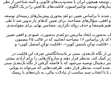
ل توسعه همچون ایران با محدودیت‌های قانونی و البته شناختی از نظر
‌نیازهای توسعه توکنیزاسیون، قابلیت‌های بلاکچین را در یک الگوی
دند تا براساس تعیین دو بُعدِ محوری پیش‌نیازهای زمینه‌ای توسعه
و افقی، سؤال‌های مصاحبه، برای تعیین کدهای باز تدوین شد تا طی
یم هم‌معنا و حذف زوائد تکراری، مضامین نهایی برای مقوله‌بندی
ستراتژیک، به‌صورت ایجاد ماتریس دو بُعدی به‌صورت عمودی و افقی تعیین
شدند. نتایج مطالعه براساس شناسایی دو زمینه «پشتیبانی سایبری» و «پشتیبانی نهادی» از طریق مرور نظام‌مند پژوهش‌های مشابه، به ۲۶۱ کد باز براساس ۱۶ مصاحبه انجامید که در قالب ۲۵ مضمون
ن گزاره‌ای، ۴ مقوله با عناوین «قابلیت توکنِ استیکینگ»، «قابلیت توکنِ بایننس کوین»، «قابلیت توکنِ استیبل کوین» و
از نگاه تک‌بعدی، مبنی بر نادیده‌انگاشتن صِرف این قابلیت در
رتر کمک کند، مدنظر قرار دهند و سازوکارهایی را برای آزادی بیشتر
ر دیجیتال توصیه می‌شود که با فاصله گرفتن از نگاه تک‌بعدی مبنی
 شده است، مدنظر قرار دهند. ظرفیت‌هایی که می‌تواند به پویایی
 با انتخاب سبد مناسب از تبادلات مالی، به بازده‌های با ریسک