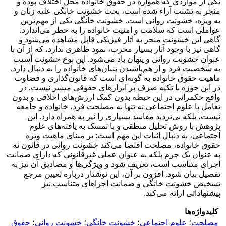
یکی از مواردی که همواره در حقوق خانواده محل اختلاف بوده و
منجر به تشتت آراء شده است، بحث خشونت خانگی علیه زنان و
به ویژه، خشونت روانی است. خشونت خانگی یکی از مهم‌ترین
عواملی است که سلامت و امنیت خانواده را به خطر می‌اندازد.
گاهی این خشونت منجر به آثار فیزیکی قابل مشاهده می‌شود و
گاهی نیز با وجود آثار بسیار مخرب، نمود ظاهری ندارد، که از آن با
عنوان خشونت روانی و پنهان یاد می‌شود. این نوع خشونت آسیب
به شخصیت فرد و از هم‌پاشیدن بنیان‌های خانواده را به دنبال دارد.
ماهیت حقوق خانواده به گونه‌ای است که قانون‌گذاری و قضاوت
در این حوزه با تکیه صرف بر ابزارهای حقوقی میسر نیست. در
واقع حکمرانی در این حیطه بدون کمک ارزش‌های اخلاقی و بدون
تعامل با علوم اجتماعی نه تنها به مصلحت فرد، خانواده و جامعه
نیست، بلکه بی‌تردید مفاسد بسیاری را نیز به همراه دارد. این
پژوهش با روش تحلیل منطقی و با تمسک به یافته‌های علوم
اجتماعی، به دنبال اثبات این مهم است: بر مبنای ماهیت ویژه
حقوق خانواده، مصلحت اقتضا می‌کند خشونت روانی در قانون نه
به عنوان یک جرم بلکه به عنوان عملی غیرقانونی که دارای ضمانت
اجرای متناسب است، تعریف شود و ویژگی‌ها و مصادیق آن نیز به
تفصیل بیان شود. افزون بر آن، این نوشتار درباره تعیین مرجع
تشخیص خشونت خانگی و ضمانت اجراهای متناسب نیز
پیشنهاداتی ارائه می‌کند.
کلیدواژه‌ها
مصلحت
؛
علوم اجتماعی
؛
خشونت خانگی
؛
خشونت روانی
؛
حقوق