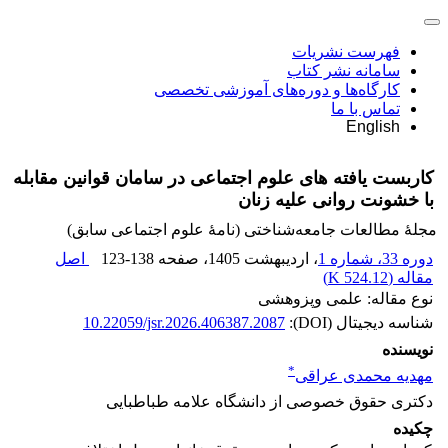
فهرست نشریات
سامانه نشر کتاب
کارگاه‌ها و دوره‌های آموزشی تخصصی
تماس با ما
English
کاربست یافته های علوم اجتماعی در سامان قوانین مقابله
با خشونت روانی علیه زنان
مجلۀ مطالعات جامعه‌شناختی (نامۀ علوم اجتماعی سابق)
دوره 33، شماره 1
، اردیبهشت 1405
، صفحه
123-138
اصل
مقاله (
524.12 K
)
نوع مقاله: علمی وپزوهشی
شناسه دیجیتال (DOI):
10.22059/jsr.2026.406387.2087
نویسنده
*
مهدیه محمدی عراقی
دکتری حقوق خصوصی از دانشگاه علامه طباطبایی
چکیده