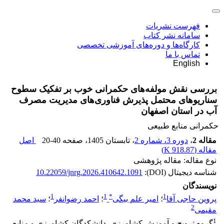
فهرست نشریات
سامانه نشر کتاب
کارگاه‌ها و دوره‌های آموزشی تخصصی
تماس با ما
English
بررسی نقش مولفه‌های حکمرانی خوب بر تفکیک سطوح
سناریوهای محتمل پذیرش فناوری‌های مدیریت مصرف
آب در استان اصفهان
حکمرانی منابع طبیعی
مقاله 2
،
دوره 3، شماره 2
، تابستان 1405
، صفحه
20-40
اصل
مقاله (
918.87 K
)
نوع مقاله: مقاله پژوهشی
شناسه دیجیتال (DOI):
10.22059/jnrg.2026.410642.1091
نویسندگان
1
1
*
1
پروین حاجی آقا
؛
امیر علم بیگی
؛
احمد رضوانفر
؛
سید محمد
2
مقیمی
1
گروه ترویج و آموزش کشاورزی، دانشکدگان کشاورزی و منابع