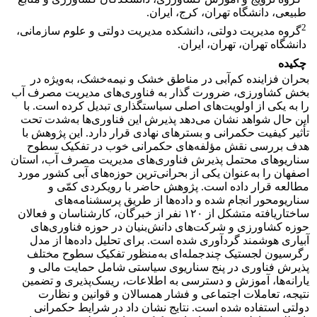
طبیعی، دانشگاه تهران، کرج، ایران.
2
گروه مدیریت دولتی، دانشکده مدیریت دولتی و علوم سازمانی،
دانشگاه تهران، تهران، ایران.
چکیده
بحران فزاینده کم‌آبی در مناطق خشک و نیمه‌خشک، به‌ویژه در
بخش کشاورزی، ضرورت گذار به فناوری‌های مدیریت مصرف آب
را به یکی از اولویت‌های اصلی سیاستگذاری تبدیل کرده است. با
این حال شواهد نشان می‌دهد پذیرش این فناوری‌ها به‌شدت تحت
تأثیر کیفیت حکمرانی و بسترهای نهادی قرار دارد. این پژوهش با
هدف بررسی نقش مؤلفه‌های حکمرانی خوب در تفکیک سطوح
سناریوهای محتمل پذیرش فناوری‌های مدیریت مصرف آب، استان
اصفهان را به‌عنوان یکی از بحرانی‌ترین حوزه‌های آبی کشور مورد
مطالعه قرار داده است. پژوهش حاضر با رویکردی کمّی و
سناریومحور انجام شده و داده‌ها از طریق پرسشنامه‌های
ساختاریافته متشکل از ۱۲۰ نفر از خبرگان، کارشناسان و فعالان
حوزه کشاورزی و شرکت‌های دانش‌بنیان در حوزه فناوری‌های
آبیاری هوشمند گردآوری شده است. برای تحلیل داده‌ها از مدل
رگرسیون لجستیک چندجمله‌ای به‌منظور تفکیک سطوح مختلف
پذیرش فناوری در پنج سناریوی سیاستی شامل حمایت مالی و
یارانه‌ها، آموزش و دسترسی به اطلاعات، ریسک‌پذیری و تضمین
نتیجه، تعاملات اجتماعی و فشار همسالان و قوانین و نظارت
دولتی استفاده شده است. نتایج نشان داد در شرایط حکمرانی