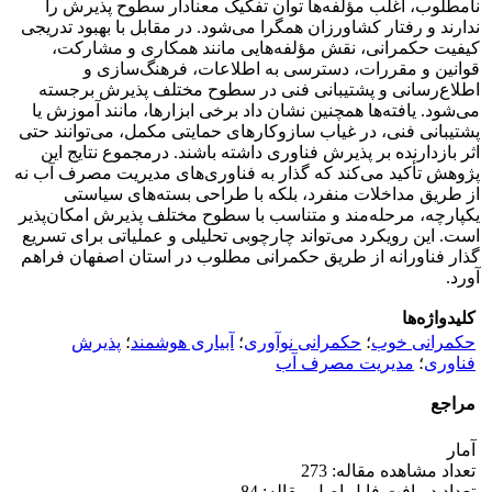
نامطلوب، اغلب مؤلفه‌ها توان تفکیک معنادار سطوح پذیرش را
ندارند و رفتار کشاورزان همگرا می‌شود. در مقابل با بهبود تدریجی
کیفیت حکمرانی، نقش مؤلفه‌هایی مانند همکاری و مشارکت،
قوانین و مقررات، دسترسی به اطلاعات، فرهنگ‌سازی و
اطلاع‌رسانی و پشتیبانی فنی در سطوح مختلف پذیرش برجسته
می‌شود. یافته‌ها همچنین نشان داد برخی ابزارها، مانند آموزش یا
پشتیبانی فنی، در غیاب سازوکارهای حمایتی مکمل، می‌توانند حتی
اثر بازدارنده بر پذیرش فناوری داشته باشند. درمجموع نتایج این
پژوهش تأکید می‌کند که گذار به فناوری‌های مدیریت مصرف آب نه
از طریق مداخلات منفرد، بلکه با طراحی بسته‌های سیاستی
یکپارچه، مرحله‌مند و متناسب با سطوح مختلف پذیرش امکان‌پذیر
است. این رویکرد می‌تواند چارچوبی تحلیلی و عملیاتی برای تسریع
گذار فناورانه از طریق حکمرانی مطلوب در استان اصفهان فراهم
آورد.
کلیدواژه‌ها
حکمرانی خوب
؛
حکمرانی نوآوری
؛
آبیاری هوشمند
؛
پذیرش
فناوری
؛
مدیریت مصرف آب
مراجع
آمار
تعداد مشاهده مقاله: 273
تعداد دریافت فایل اصل مقاله: 84