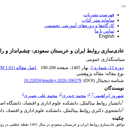
فهرست نشریات
سامانه نشر کتاب
کارگاه‌ها و دوره‌های آموزشی تخصصی
تماس با ما
English
عادی‌سازی روابط ایران و عربستان سعودی: چشم‌انداز و را
سیاستگذاری عمومی
دوره 12، شماره 1
، بهار 1405
، صفحه
190-208
اصل مقاله (
1.61 M
)
نوع مقاله: مقاله پژوهشی
شناسه دیجیتال (DOI):
10.22059/jppolicy.2026.106379
نویسندگان
1
2
1
*
شهروز ابراهیمی
؛
محمد حیدری
؛
محمد علی بصیری
1
دانشیار روابط بین‎الملل، دانشکده علوم اداری و اقتصاد، دانشگاه اصفهان، اصفهان، ایران
2
دانشجوی دکتری روابط بین‎الملل، دانشکده علوم اداری و اقتصاد، دانشگاه اصفهان، اصفهان، ایران
چکیده