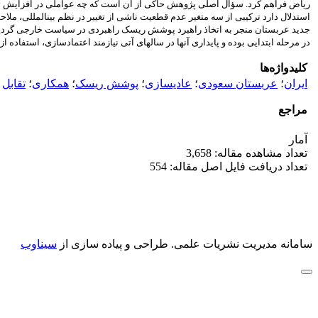
ریاض فراهم کرد. سؤال اصلی پژوهش حاکی از آن است که چه عواملی در افزایش تما
استدلال دارد ترکیبی از سه متغیر عدم قطعیت ناشی از تغییر در نظم بین‏المللی، 
جدید عربستان منجر به اتخاذ راهبرد پوشش ریسک راهبردی در سیاست خارجی گردید. ی
در مرحله ابتدایی بوده و پایداری آن‏ها در سال‏های آتی نیازمند اعتمادسازی، استفاد
کلیدواژه‌ها
ایران
؛
عربستان سعودی
؛
عادی‏سازی
؛
پوشش ریسک
؛
همکاری
؛
تقابل
مراجع
آمار
تعداد مشاهده مقاله: 3,658
تعداد دریافت فایل اصل مقاله: 554
سامانه مدیریت نشریات علمی.
طراحی و پیاده سازی از
سیناوب