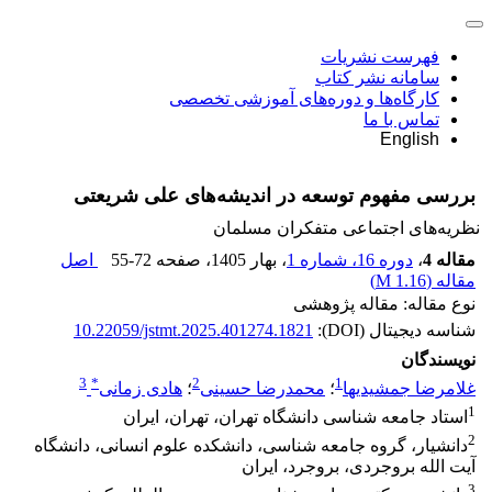
فهرست نشریات
سامانه نشر کتاب
کارگاه‌ها و دوره‌های آموزشی تخصصی
تماس با ما
English
بررسی مفهوم توسعه در اندیشه‌های علی شریعتی
نظریه‌های اجتماعی متفکران مسلمان
مقاله 4
،
دوره 16، شماره 1
، بهار 1405
، صفحه
55-72
اصل
مقاله (
1.16 M
)
نوع مقاله: مقاله پژوهشی
شناسه دیجیتال (DOI):
10.22059/jstmt.2025.401274.1821
نویسندگان
3
*
2
1
غلامرضا جمشیدیها
؛
محمدرضا حسینی
؛
هادی زمانی
1
استاد جامعه شناسی دانشگاه تهران، تهران، ایران
2
دانشیار، گروه جامعه شناسی، دانشکده علوم انسانی، دانشگاه
آیت الله بروجردی، بروجرد، ایران
3