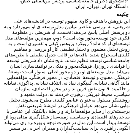
دانشجوی دکتری جامعه‌شناسی، پردیس بین‌المللی کیش،
دانشگاه تهران، تهران، ایران.
چکیده
این پژوهش با هدف واکاوی مفهوم توسعه در اندیشه‌های علی
شریعتی، به بررسی عناصر بنیادین مدل توسعه‌ای او می‌پردازد و به
دو پرسش اصلی پاسخ می‌دهد: نخست، آیا شریعتی در منظومۀ
فکری خود توسعه‌محور بوده است؟ دوم، مهم‌ترین مؤلفه‌های مدل
توسعه‌ای او کدام‌اند؟ رویکرد پژوهش کیفی و تفسیری است و به
روش تحلیل مضمون و تحلیل تطبیقی آثار او بررسی و مفاهیم
کلیدی استخراج شدند. یافته‌ها در قالب جدول تطبیقی با نظریه‌های
جامعه‌شناسی توسعه تنظیم شدند. نتایج نشان داد شریعتی توسعه
را فرایندی درون‌زا، فرهنگ‌محور و متکی بر توانمندسازی انسان
می‌داند. مدل توسعه‌ای او بر دو محور اصلی استوار است: توسعۀ
فرهنگی-معنوی و توسعۀ اقتصادی. در محور فرهنگی، مؤلفه‌هایی
مانند آگاهی نقادانه، گفتگوی نقادانه، ائتلاف نقادانه، پداگوژی نقادانه
و حاکمیت قانون نقش‌آفرین‌اند و در محور اقتصادی، سازمان
سیاسی، محیط فیزیکی، رهبری خردمندانه، دولت متعهد و
روشنفکر مسئول به‌عنوان عناصر کلیدی مطرح می‌شوند. تحلیل
نهایی نشان می‌دهد عوامل فرهنگی در اندیشۀ شریعتی نقش
برجسته‌تری از سایر مؤلفه‌ها دارند و رابطۀ دیالکتیک این عناصر با
ساختارهای اقتصادی و سیاسی، زمینه‌ساز شکل‌گیری مدلی پویا از
توسعۀ پایدار است. این مدل در صورت توجه و بهره‌برداری می‌تواند
الگویی راهبردی برای سیاست‌گذاران و مدیران اجرایی در مسیر