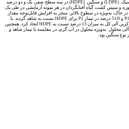
سیستم خاک-گیاه انجام پذیرفت. به این منظور یک آزمایش فاکتوریل در قالب طرح کامل تصادفی، با اعمال دو نوع میکروپلاستیک پلی‌اتیلن سبک (LDPE) و سنگین (HDPE) در سه سطح صفر، یک و دو درصد
اه مایه‌زنی با نوترکیب زیستی و عدم مایه‌زنی در یک خاک لوم شنی با سه تکرار برای هر تیمار پس از طی یک دوره انکوباسیون 135 روزه و سپس کشت گیاه آفتابگردان در هر نمونه آزمایشی در طی یک
وره رشد 60 روزه انجام پذیرفت. نتایج این پژوهش نشان داد که در تیمارهای بدون ترکیب زیستی حضور میکروپلاستیک‌های LDPE و HDPE در خاک، به‌ویژه در سطوح بالاتر، منجر به افزایش قابل‌توجه مقدار
کربن آلی کل خاک به مقدار 35/0 درصد در تیمار P1 و 55/0 درصد در تیمار P2 نسبت به شاهد برای LDPE و نیز به میزان 23/0 درصد در تیمار P1 و 51/0 درصد در تیمار P2 برای HDPE نسبت به شاهد گردید. با
این حال، نوع میکروپلاستیک تأثیر متفاوتی بر میزان کربن آلی داشت؛ به‌طوری‌که در تیمار P1، نوع LDPE افزایش بیشتری در مقدار اندوخته کربن آلی کل به میزان 13 درصد نسبت به HDPE ایجاد کرد. همچنین
لی محلول به‌ویژه محلول در آب گرم، در مقایسه با تیمار شاهد و