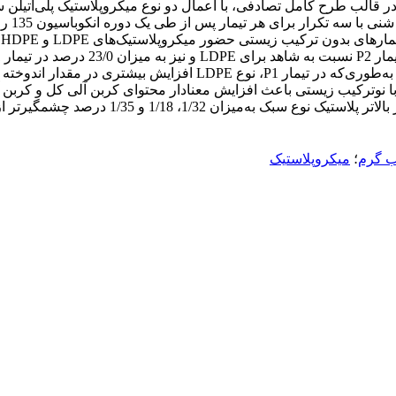
به همر
د
با نوترکیب زیستی باعث افزایش معنادار محتوای کربن آلی کل و کربن آ
1/، 1/18 و 1/35 درصد چشمگیرتر از نوع سنگین بود.
ب گرم
؛
میکروپلاستیک