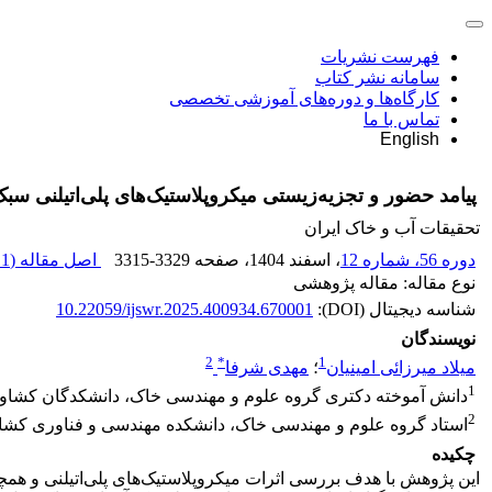
فهرست نشریات
سامانه نشر کتاب
کارگاه‌ها و دوره‌های آموزشی تخصصی
تماس با ما
English
پیامد حضور و تجزیه‌زیستی میکروپلاستیک‌های پلی‌اتیلنی سب
تحقیقات آب و خاک ایران
دوره 56، شماره 12
، اسفند 1404
، صفحه
3315-3329
اصل مقاله (
1 M
نوع مقاله: مقاله پژوهشی
شناسه دیجیتال (DOI):
10.22059/ijswr.2025.400934.670001
نویسندگان
2
*
1
میلاد میرزائی امینیان
؛
مهدی شرفا
1
دانش آموخته دکتری گروه علوم و مهندسی خاک، دانشکدگان کشاورز
2
استاد گروه علوم و مهندسی خاک، دانشکده مهندسی و فناوری کشاو
چکیده
این پژوهش با هدف بررسی اثرات میکروپلاستیک‌های پلی‌اتیلنی و هم