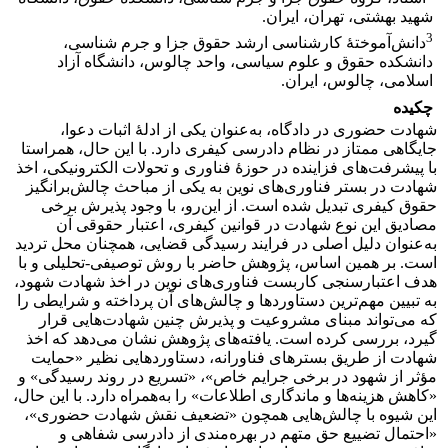
شهید بهشتی، تهران، ایران.
3
دانش‌آموختۀ کارشناسی ارشد حقوق جزا و جرم شناسی،
دانشکده حقوق و علوم سیاسی، واحد چالوس، دانشگاه آزاد
اسلامی، چالوس، ایران.
چکیده
شهادت حضوری در دادگاه، به‌عنوان یکی از ادلۀ اثبات دعوا،
جایگاهی ممتاز در نظام دادرسی کیفری دارد. با این ‌حال، همراستا
با پیشرفت‌های فزاینده در حوزۀ فناوری و تحولات الکترونیکی، اخذ
شهادت در بستر فناوری‌های نوین به یکی از مباحث چالش‌برانگیز
حقوق کیفری تبدیل شده است. از این‌رو، با وجود پذیرش برخی
مصادیق این نوع شهادت در قوانین کیفری، اعتبار حقوقی آن
به‌عنوان دلیل اصلی در فرایند رسیدگی قضایی، همچنان محل تردید
است. بر همین اساس، پژوهش حاضر با روش توصیفی-تحلیلی و با
هدف اعتبارسنجی کاربست فناوری‌های نوین در اخذ شهادت شهود،
به تبیین مهم‌ترین دستاوردها و چالش‌های آن پرداخته و شرایطی را
که می‌تواند مبنای مشروعیت و پذیرش چنین شهادت‌هایی قرار
گیرد، بررسی کرده است. یافته‌های پژوهش نشان می‌دهد که اخذ
شهادت از طریق بسترهای فناورانه، دستاوردهایی نظیر «حمایت
مؤثر از شهود در برخی جرایم خاص»، «تسریع در روند رسیدگی» و
«کاهش هزینه‌ها و ماندگاری اطلاعات» را به‌همراه دارد. با این ‌حال،
این شیوه با چالش‌هایی همچون «تضعیف نقش شهادت حضوری»،
«احتمال تضییع حق متهم در بهره‌مندی از دادرسی شفاهی و