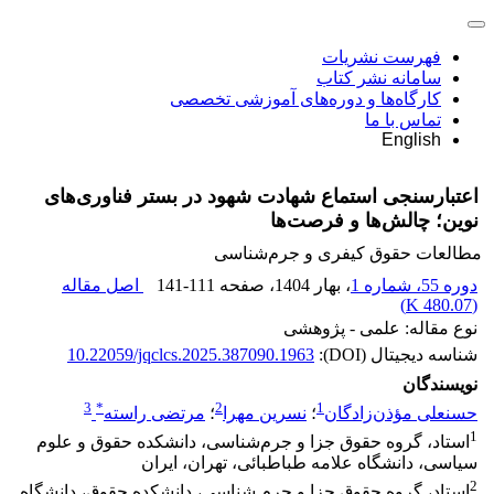
فهرست نشریات
سامانه نشر کتاب
کارگاه‌ها و دوره‌های آموزشی تخصصی
تماس با ما
English
اعتبارسنجی استماع شهادت شهود در بستر فناوری‌های
نوین؛ چالش‌ها و فرصت‌ها
مطالعات حقوق کیفری و جرم‌شناسی
دوره 55، شماره 1
، بهار 1404
، صفحه
141-111
اصل مقاله
)
480.07 K
(
نوع مقاله: علمی - پژوهشی
شناسه دیجیتال (DOI):
10.22059/jqclcs.2025.387090.1963
نویسندگان
3
*
2
1
حسنعلی مؤذن‌زادگان
؛
نسرین مهرا
؛
مرتضی راسته
1
استاد، گروه حقوق جزا و جرم‌شناسی، دانشکده حقوق و علوم
سیاسی، دانشگاه علامه طباطبائی، تهران، ایران
2
استاد، گروه حقوق جزا و جرم شناسی، دانشکده حقوق، دانشگاه