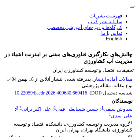
فهرست نشریات
سامانه نشر کتاب
کارگاه‌ها و دوره‌های آموزشی تخصصی
تماس با ما
English
چالش‌های بکارگیری فناوری‌های مبتنی بر اینترنت اشیاء در
مدیریت آب کشاورزی
تحقیقات اقتصاد و توسعه کشاورزی ایران
مقالات آماده انتشار
، پذیرفته شده، انتشار آنلاین از 18 بهمن 1404
نوع مقاله: مقاله پژوهشی
شناسه دیجیتال (DOI):
10.22059/ijaedr.2026.409680.669416
نویسندگان
2
*
1
1
سیاوش سیفی
؛
حسین شعبانعلی فمی
؛
علی اکبر براتی
؛
1
علی اسدی
1
گروه مدیریت و توسعه کشاورزی، دانشکده اقتصاد و توسعه
کشاورزی، دانشگاه تهران، تهران، ایران.
2