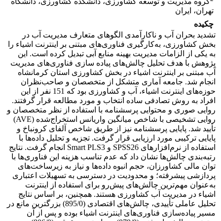
گروه مدیریت و توسعه کشاورزی، دانشکده کشاورزی، دانشگاه
تهران، ایران
چکیده
تشدید بحران آب و ناکارآمدی الگوهای متعارف مدیریت آب در
بخش کشاورزی، به‌کارگیری فناوری‌های مبتنی بر اینترنت اشیاء را
به یکی از الزامات مدیریت بهینه منابع آبی تبدیل کرده است. این
پژوهش با هدف تحلیل چالش‌های پیاده سازی فناوری‌های مدیریت
آب مبتنی بر اینترنت اشیاء در بخش کشاورزی استان کرمانشاه
انجام شد. جامعه آماری متشکل از متخصصان و صاحب‌نظران
حوزه‌های اینترنت اشیاء، آب و کشاورزی بود که 151 نفر از این
افراد به روش تصادفی ساده انتخاب و مورد مطالعه قرار گرفتند.
روایی صوری و محتوایی پرسشنامه با استفاده از نظر متخصصان و
روایی تشخیصی با شاخص میانگین واریانس استخراج‌شده (AVE)
تأیید شد. پایایی پرسشنامه نیز از طریق شاخص آلفای کرونباخ و
پایایی ترکیبی مورد ارزیابی قرار گرفت. تجزیه و تحلیل داده‌ها با
استفاده از نرم‌افزارهای SPSS26 و Smart PLS3 انجام گرفت. نتایج
رتبه‌بندی چالش‌ها نشان داد که عدم تناسب هزینه این فناوری‌ها با
توان مالی کشاورزان، حجم انبوه داده‌ها و نیاز به زیرساخت‌های
پردازشی پیشرفته؛ و محدودیت در دسترسی به تسهیلات اعتباری
به‌عنوان مهم‌ترین چالش‌های پیش‌رو برای استفاده از اینترنت
اشیاء در مدیریت آب کشاورزی هستند. همچنین، بر اساس نتایج
تحلیل عاملی تأییدی، چالش‌های اقتصادی (895/0) بزرگترین مانع در
مسیر پیاده‌سازی فناوری‌های اینترنت اشیاء بوده و پس از آن