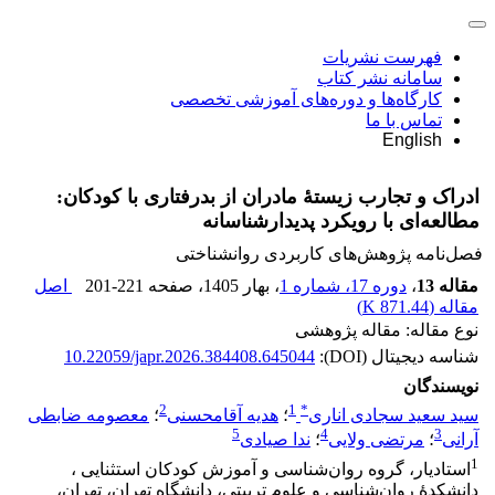
فهرست نشریات
سامانه نشر کتاب
کارگاه‌ها و دوره‌های آموزشی تخصصی
تماس با ما
English
ادراک و تجارب زیستۀ مادران از بدرفتاری با کودکان:
مطالعه‌ای با رویکرد پدیدارشناسانه
فصل‌نامه پژوهش‌های کاربردی روانشناختی
مقاله 13
،
دوره 17، شماره 1
، بهار 1405
، صفحه
201-221
اصل
مقاله (
871.44 K
)
نوع مقاله: مقاله پژوهشی
شناسه دیجیتال (DOI):
10.22059/japr.2026.384408.645044
نویسندگان
2
1
*
سید سعید سجادی اناری
؛
هدیه آقامحسنی
؛
معصومه ضابطی
5
4
3
آرانی
؛
مرتضی ولایی
؛
ندا صیادی
1
استادیار، گروه روان‌شناسی و آموزش کودکان استثنایی ،
دانشکدۀ روان‌شناسی و علوم تربیتی، دانشگاه تهران، تهران،