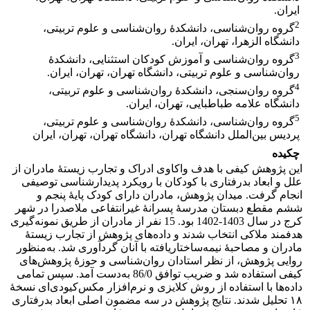
ایران.‏
2
گروه روان‌شناسی، دانشکدۀ روان‌شناسی و علوم تربیتی،
دانشگاه الزهرا، تهران، ایران.‏‎ ‎
3
گروه روان‌شناسی و آموزش کودکان استثنایی، دانشکدۀ
روان‌شناسی و علوم تربیتی، دانشگاه تهران، تهران، ایران.‏
4
گروه روان‌سنجی، دانشکدۀ روان‌شناسی و علوم تربیتی،
دانشگاه علامه طباطبایی، تهران، ایران.‏
5
گروه روان‌شناسی، دانشکدۀ روان‌شناسی و علوم تربیتی،
پردیس بین‌الملل دانشگاه تهران، دانشگاه تهران، تهران، ایران
چکیده
این پژوهش کیفی با هدف واکاوی ادراک و تجارب زیستۀ مادران از
علل و ابعاد بدرفتاری با کودکان با رویکرد پدیدارشناسی توصیفی
انجام گرفت. میدان پژوهش، مادران دارای کودک پایۀ پنجم و
ششم مقطع دبستان مدرسۀ پسرانۀ غیرانتفاعی ملاصدرا در شهر
کرج در سال 1403-1402 بود. 15 نفر از مادران از طریق نمونه‌گیری
هدفمند ملاکی انتخاب شدند و داده‌های پژوهش از تجارب زیستۀ
مادران و مصاحبۀ نیمه‌ساختاریافته با آنان گردآوری شد. به‌منظور
روایی پژوهش، از نظر استادان روان‌شناسی و حوزۀ پژوهش‌های
کیفی استفاده شد و ضریب توافق 86/0 به‌دست آمد. سپس تمامی
داده‌ها با استفاده از روش کلایزی و نرم‌افزار مکس‌کیودی‌ای نسخۀ
۱۸ تحلیل شدند. نتایج پژوهش در سه مضمون اصلی ابعاد بدرفتاری