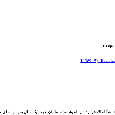
مجدد)
ل مقاله (
989.15 K
)