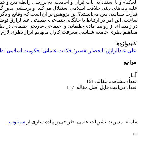
الحکم» و با استناد به آیات قرآن و احادیث، به بررسی رابطه دین و
علیه پایه‌های دینی خلافت اسلامی استدلال می‌کند، و پرسشی بدین گ
قدرت سیاسی دین می‌ایستد؟ این پژوهش بر آن است که وقایع و دگرگو
ساخت، این امر در ارتباط با جایگاه اجتماعی- طبقاتی عبدالرازق توضی
در زمینه‌ای از روابط مادی-طبقاتی و اجتماعی -تاریخی طبقاتی در نظ
مفاهیم نظری جامعه شناسی معرفت کارل مانهایم ابزار نظری لازم را 
کلیدواژه‌ها
علی عبدالرازق
؛
انحصار تفسیر
؛
خلافت عثمانی
؛
حکومت اسلامی
؛
طب
مراجع
آمار
تعداد مشاهده مقاله: 161
تعداد دریافت فایل اصل مقاله: 117
سامانه مدیریت نشریات علمی.
طراحی و پیاده سازی از
سیناوب