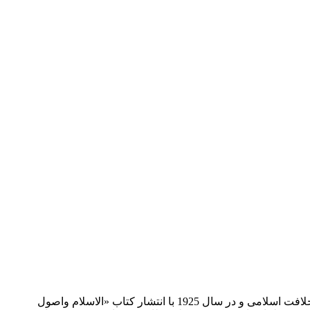
علی عبدالرازق شیخ صاحب نام مصری، قاضی شرع و درس خواندۀ دانشگاه الازهر بود. این اندیشمند مسلمان عرب یک سال پس از الغای خلافت اسلامی و در سال 1925 با انتشار کتاب «الاسلام واصول