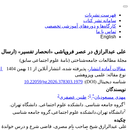
فهرست نشریات
سامانه نشر کتاب
کارگاه‌ها و دوره‌های آموزشی تخصصی
تماس با ما
English
علی عبدالرازق در عصر فروپاشی «انحصار تفسیر» (ارسال 
مجلۀ مطالعات جامعه‌شناختی (نامۀ علوم اجتماعی سابق)
مقالات آماده انتشار
، پذیرفته شده، انتشار آنلاین از 11 بهمن 1404
اص
نوع مقاله: علمی وپزوهشی
شناسه دیجیتال (DOI):
10.22059/jsr.2026.378303.1979
نویسندگان
2
1
*
مهدی مسعودیان
؛
طنین عصفری
1
گروه جامعه شناسی. دانشکده علوم اجتماعی. دانشگاه تهران.
2
دانشگاه تهران،دانشکده علوم اجتماعی،گروه جامعه شناسی
چکیده