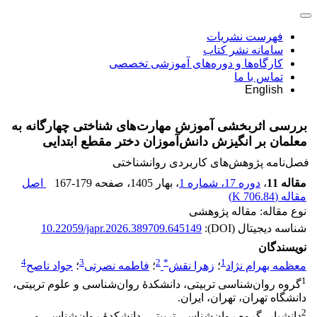
فهرست نشریات
سامانه نشر کتاب
کارگاه‌ها و دوره‌های آموزشی تخصصی
تماس با ما
English
بررسی اثربخشی آموزش مهارت‌های شناختی چهارگانه به
معلمان بر انگیزش دانش‌آموزان ‏دختر مقطع ابتدایی ‏
فصل‌نامه پژوهش‌های کاربردی روانشناختی
مقاله 11
،
دوره 17، شماره 1
، بهار 1405
، صفحه
167-179
اصل
مقاله (
706.84 K
)
نوع مقاله: مقاله پژوهشی
شناسه دیجیتال (DOI):
10.22059/japr.2026.389709.645149
نویسندگان
4
3
2
*
1
معظمه بهرام نژاد
؛
زهرا نقش
؛
فاطمه نصرتی
؛
جواد ناصح
1
گروه روان‌شناسی تربیتی، دانشکدۀ روان‌شناسی و علوم تربیتی،
دانشگاه‎ ‎تهران، تهران، ایران.‏
2
دانشیار، گروه روان‌شناسی تربیتی، دانشکدۀ روان‌شناسی و