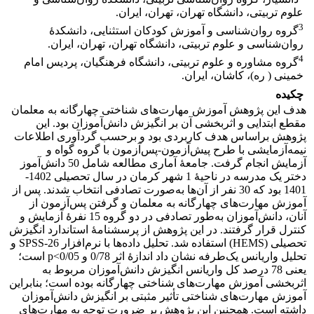
علوم تربیتی، دانشگاه‎ ‎تهران، تهران، ایران. ‏
3
گروه روان‌شناسی و آموزش کودکان استثنایی، دانشکدۀ
روان‌شناسی و علوم تربیتی، دانشگاه تهران، تهران، ایران.‏
4
گروه مشاوره و علوم تربیتی، دانشگاه فرهنگیان، پردیس امام
خمینی ( ره)، کاشان، ایران.‏
چکیده
هدف این پژوهش آموزش مهارت‌های شناختی چهارگانه به معلمان
مقطع ابتدایی و اثربخشی آن بر انگیزش دانش‌آموزان بود. این
پژوهش براساس هدف کاربردی بود و برحسب گردآوری اطلاعات
نیمه‌آزمایشی با طرح پیش‌آزمون-پس‌آزمون با گروه گواه و
آزمایش انجام گرفت. جامعۀ آماری مطالعه شامل 50 دانش‌آموز
دختر یک مدرسه در ناحیۀ 1 شهر کرمان در سال تحصیلی 1402-
1401 بود که 30 نفر از آن‌ها به‌صورت تصادفی انتخاب شدند. پس از
آموزش مهارت‌های چهارگانه به معلمان و گرفتن پس‌آزمون از
آنان، دانش‌آموزان به‌طور تصادفی در دو گروه 15 نفرۀ آزمایش و
کنترل قرار گرفتند. در این پژوهش از پرسشنامۀ استاندارد انگیزش
تحصیلی (HEMS) استفاده شد. تحلیل داده‌ها با نرم‌افزار SPSS-26 و
تحلیل واریانس یک‌طرفه نشان داد اندازۀ اثر 0/78 و 0/05>p است؛
یعنی 78 درصد کل واریانس انگیزش دانش‌آموزان مربوط به
اثربخشی آموزش مهارت‌های شناختی چهارگانه بوده است؛ بنابراین
آموزش مهارت‌های شناختی تأثیر مثبتی بر انگیزش دانش‌آموزان
داشته است. همچنین این پژوهش بر ضرورت توجه به مهارت‌های