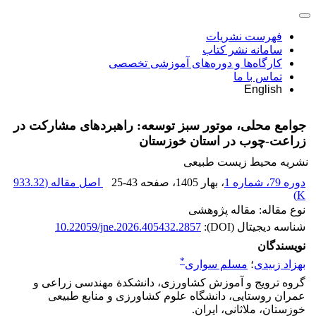
فهرست نشریات
سامانه نشر کتاب
کارگاه‌ها و دوره‌های آموزشی تخصصی
تماس با ما
English
جوامع محلی، موتور سبز توسعه: راهبردهای مشارکت در
زراعت-چوب در استان خوزستان
نشریه محیط زیست طبیعی
دوره 79، شماره 1
، بهار 1405
، صفحه
25-43
اصل مقاله (
933.32
)
K
نوع مقاله: مقاله پژوهشی
شناسه دیجیتال (DOI):
10.22059/jne.2026.405432.2857
نویسندگان
*
بهزاد زبیدی
؛
مسلم سواری
گروه ترویج و آموزش کشاورزی، دانشکدة مهندسی زراعی و
عمران روستایی، دانشگاه علوم کشاورزی و منابع طبیعی
خوزستان، ملاثانی، ایران.