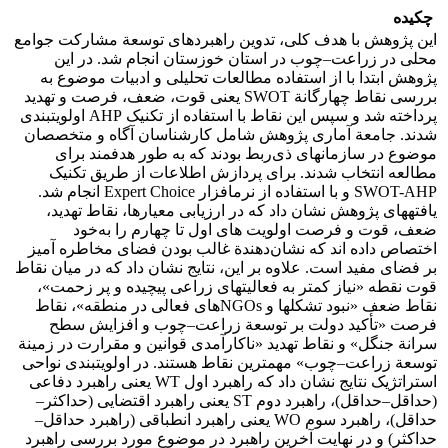
چکیده
این پژوهش با هدف کلی، تدوین راهبردهای توسعة مشارکت جوامع
محلی در زراعت–چوب در استان خوزستان انجام شد. در این
پژوهش ابتدا با از استفاده مطالعات تحلیلی و ادبیات موضوع به
بررسی نقاط چهارگانة SWOT یعنی قوت، ضعف، فرصت و تهدید
پرداخته شد و سپس این نقاط با استفاده از تکنیک AHP اولویت‏بندی
شدند. جامعة آماری پژوهش شامل کارشناسان آگاه و متخصصان
موضوع در سازمان‏های ذی‌ربط بودند که به‏ طور هدفمند برای
مطالعه انتخاب شدند. برای پردازش اطلاعات از طریق تکنیک
SWOT-AHP و با استفاده از نرم‏افزار Expert Choice‌ انجام شد.
یافته‏های پژوهش نشان داد که در ارزیابی معیارها، نقاط تهدید،
ضعف، قوت و فرصت اولویت‏ های اول تا چهارم را به‌خود
اختصاص داده ‏اند که نشان‌دهندة غالب بودن فضای مخاطره‏ آمیز
بر فضای مفید است. علاوه بر این، نتایج نشان داد که در میان نقاط
قوت نقطه «نیاز کمتر به فعالیت‏های زراعی پیچیده و پر زحمت»،
نقاط ضعف «نبود تشکل‏ها و NGOsهای فعالی در منطقه»، نقاط
فرصت «تأکید دولت بر توسعة زراعت–چوب و افزایش سطح
سرانة جنگل» و نقاط تهدید «ناکارآمدی قوانین و مقرارت در زمینة
توسعة زراعت–چوب» مهم‏ترین نقاط هستند. در اولویت‏بندی نواحی
استراتژیک نتایج نشان داد که راهبرد اول WT یعنی راهبرد دفاعی
(حداقل–حداقل)، راهبرد دوم ST یعنی راهبرد اقتضایی (حداکثر–
حداقل)، راهبرد سوم WO یعنی راهبرد انطباقی (راهبرد حداقل–
حداکثر) و در نهایت آخرین راهبرد در موضوع مورد بررسی راهبرد