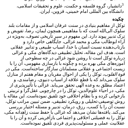
3
دانشیار، گروه فلسفه و حکمت، علوم و تحقیقات اسلامی،
دانشگاه بین المللی امام خمینی، قزوین، ایران.
چکیده
توکل از مفاهیم بنیادی در سنت عرفان اسلامی و از مقامات بلند
سلوک الی‌الله است که با مفاهیمی همچون ایمان، رضا، تفویض و
ترک تدبیر پیوند دارد. این مفهوم در سیر تاریخی تصوف، به‌ویژه در
آراء ابوطالب مکی و محمد غزالی، جایگاهی خاص دارد و
بازتاب‌دهنده نسبت انسان با خدا، اسباب طبیعی و تدابیر عقلانی
است. هدف این مقاله، تحلیل تطبیقی دیدگاه‌های مکی و غزالی
درباره توکل است تا روشن شود غزالی در چه سطوحی از
آموزه‌های مکی بهره برده و چگونه با بازسازی مفهومی، آن را با
زیست اجتماعی و عقلانی مسلمانان سازگار ساخته‌است. مکی در
قوة القلوب
، توکل را یکی از احوال مقربان و مقام هفتم از منازل
سلوک می‌داند که با قطع علاقه از اسباب دنیوی، رضامندی، و
اعتماد مطلق به وعده الهی تحقق می‌یابد. غزالی با تأثیرپذیری از
مکی، در احیاء علوم‌الدین، توکل را در چارچوبی عقل‌گرا و تربیتی
بازخوانی کرده و با نظام اخلاقی خود تلفیق نموده‌است. این مقاله با
روش توصیفی-تحلیلی و رویکرد تطبیقی، ضمن تبیین مراتب توکل،
نسبت آن را با کسب، رزق، درمان، تدبیر و مسئله اختیار بررسی
می‌کند. یافته‌ها نشان می‌دهد که غزالی با حفظ سنت زاهدانه مکی،
توکل را به فضیلتی اخلاقی و اجتماعی بازآفرینی کرده و آن را با
عقلانیت عملی و مسئولیت‌پذیری فردی تلفیق نموده‌است.