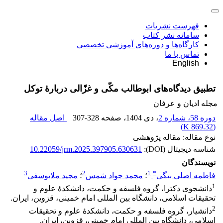
فهرست نشریات
سامانه نشر کتاب
کارگاه‌ها و دوره‌های آموزشی تخصصی
تماس با ما
English
تطبیق دیدگاه‌های ابوطالب مکّی و غزّالی دربارۀ توکل‏
مجله ادیان و عرفان
دوره 58، شماره 2
، دی 1404
، صفحه
307-328
اصل مقاله
)
869.32 K
(
نوع مقاله: مقاله پژوهشی
شناسه دیجیتال (DOI):
10.22059/jrm.2025.397905.630631
نویسندگان
3
2
1
*
فاطمه اصلی بیگی
؛
محمد جواد شمس
؛
مجید ملایوسفی
1
دانشجوی دکترا، گروه فلسفه و حکمت، دانشکدۀ علوم و
تحقیقات اسلامی، دانشگاه بین المللی امام خمینی، قزوین، ایران.
2
دانشیار، گروه فلسفه و حکمت، دانشکدۀ علوم و تحقیقات
اسلامی، دانشگاه بین المللی امام خمینی، قزوین، ایران.