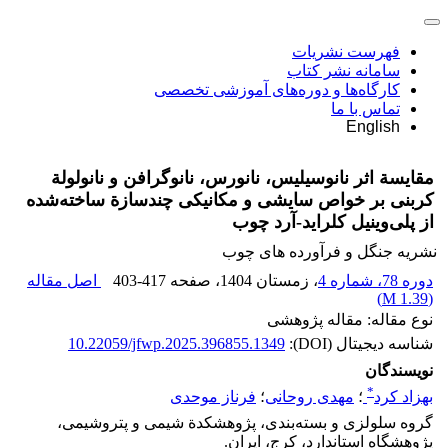
فهرست نشریات
سامانه نشر کتاب
کارگاه‌ها و دوره‌های آموزشی تخصصی
تماس با ما
English
مقایسة اثر نانوسیلیس، نانورس، نانوگرافن و نانولولة
کربنی بر خواص سایشی و مکانیکی چندسازة ساخته‌شده
از پلی‌وینیل کلراید-آرد چوب
نشریه جنگل و فرآورده های چوب
دوره 78، شماره 4
، زمستان 1404
، صفحه
403-417
اصل مقاله
)
1.39 M
(
نوع مقاله: مقاله پژوهشی
شناسه دیجیتال (DOI):
10.22059/jfwp.2025.396855.1349
نویسندگان
*
بهزاد کرد
؛
مهدی روحانی
؛
فرناز موحدی
گروه سلولزی و بسته‌بندی، پژوهشکدة شیمی و پتروشیمی،
پژوهشگاه استاندارد، کرج، ایران.