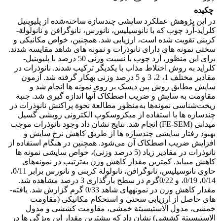
چکیده
در این پژوهش عملکرد سایشی چندسازة ساخته‌شده از پلی­وینیل
کلراید-آرد چوب که با نانوسیلیس، نانورس، نانوگرافن و نانولولة­
کربنی تقویت شده است، ارزیابی شد. همچنین، خواص مکانیکی و
سختی نمونه ­های دارای نانوذرات و نمونه ­های شاهد مقایسه شدند.
برای این منظور، آرد چوب با نسبت وزنی 50 درصد با پلی­وینیل-
کلراید به روش اختلاط مذاب با یکدیگر ترکیب شدند. نانوذرات در
مقادیر مختلف 1، 2، 3 و 5 درصد وزنی به­کار گرفته شد. آزمون
سایش مطابق روش پین دیسک بر روی نمونه­ ها انجام شد و
مقاومت به سایش و ضریب اصطکاک آنها انداز­ه ­گیری شد. جنبة
ریخت‌شناسی نمونه‌ها به‌منظور مطالعة نحوة پراکنش نانوذرات در
چندسازه ­ها با استفاده از میکروسکوپ الکترونی روبشی گسیل
میدانی (FE-SEM) انجام شد. نتایج نشان داد وجود نانوذرات موجب
بهبود رفتار سایشی چندسازه­ ها از طریق کاهش نرخ سایش و
افزایش ضریب اصطکاک آن می‌شود. همچنین در هنگام استفاده از
نانوذرات در مقادیر زیاد (5 درصد وزنی)، خواص سایشی نمونه ­ها
کاهش می­یابد. کمترین مقدار کاهش وزن به‌ترتیب در نمونه‌های
حاوی نانوسیلیس، نانوگرافن، نانولولة کربنی و نانورس برابر 0/11،
0/14، 0/19، و 0/22گرم در سطح بارگذاری 3 درصد مشاهده شد.
مقدار کاهش وزن در نمونه­های شاهد 0/33 گرم گزارش شد. یافته­
های حاصل از ارزیابی سختی و استحکام مکانیکی (مقاومت
خمشی، مدول الاستیسیتة خمشی، مقاومت کششی و مدول
الاستیسیتة کششی) نشان داد که بیشترین مقدار این ویژگی ­ها در