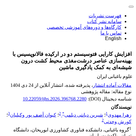
فهرست نشریات
سامانه نشر کتاب
کارگاه‌ها و دوره‌های آموزشی تخصصی
تماس با ما
English
افزایش کارایی فتوسیستم دو در ارکیده فالانوپسیس با
بهینه‌سازی عناصر درشت‌مغذی محیط کشت درون
شیشه‌ای به کمک یادگیری ماشین
علوم باغبانی ایران
مقالات آماده انتشار
، پذیرفته شده، انتشار آنلاین از 24 دی 1404
نوع مقاله: مقاله پژوهشی
شناسه دیجیتال (DOI):
10.22059/ijhs.2026.396768.2280
نویسندگان
3
2
*
1
زهرا مهدوی
؛
شیرین دیانتی دیلمی
؛
کیوان آصف پور وکیلیان
؛
2
کورش وحدتی
1
گروه باغبانی، دانشکده فناوری کشاورزی ابوریحان، دانشگاه
تهران، پاکدشت، ایران،