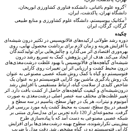
2
گروه علوم باغبانی، دانشکده فناوری کشاورزی ابوریحان،
دانشگاه تهران، پاکدشت، ایران،
3
مکانیک بیوسیستم، دانشگاه علوم کشاورزی و منابع طبیعی
گرگان، گرگان، ایران
چکیده
دوره رشد طولانی ارکیده‌های فالانوپسیس در تکثیر درون شیشه‌ای
با افزایش هزینه‌ و زمان لازم برای برداشت محصول نهایی، روی
بهره‌وری اقتصادی اثر می‌گذارد و چالش‌هایی برای تولیدکنندگان
ایجاد می‌کند. هدف از این پژوهش، کمک به تسریع رشد درون
شیشه‌ای گیاهچه‌های فالانوپسیس با بهبود غلظت درشت‌مغذی‌های
درون محیط کشت و ارزیابی اثر این تغییرات روی کارایی
فتوسیستم دو گیاه با کمک روش شبکه‌ عصبی مصنوعی به عنوان
یک روش یادگیری ماشین بود کارایی فتوسیستم دو به عنوان یک
شاخص کلیدی از سلامت گیاه، ارتباط مستقیمی با افزایش رشد
درون‌شیشه‌ای و کیفیت گیاهچه‌های حاصل از کشت بافت دارد. اثر
تغییر غلظت‌های مختلف سه عنصر اصلی درشت‌مغذی به صورت
آمونیوم و نیترات، هر یک در چهار سطح، پتاسیم در سه سطح و
فسفر در پنج سطح، نسبت به محیط کشت پایه مورد بررسی قرار
گرفت. مجموعه‌ای از 120 داده تجربی برای مدل‌سازی مبتنی بر
شبکه عصبی مصنوعی به دست آمد که با پیاده‌سازی طرح
پیش‌بینی تکرارشونده، سطوح بهینه درشت‌مغذی‌ها برای افزایش
کارایی فتوسیستم دو در گیاه مشخص شد. دقت مدل با ضریب