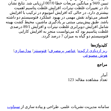
تبیین 94/0 و میانگین مربعات خطا 007/0 ارزیابی شد. نتایج نشان
داد در تغییرات غلظت نیترات، افزایش غلظت پتاسیم اهمیت
بیشتری دارد، در حالی که افزایش آمونیوم در ترکیب با افزایش
فسفر می‌تواند نقش مهمی در بهبود عملکرد فتوسیستم دو داشته
باشد. طبق پیش‌بینی مبتنی بر یادگیری ماشین، محیط کشت بهینه
شامل افزایش دوبرابری غلظت نیترات و افزایش 89/1 درصدی
غلظت پتاسیم بود که می‌توانست منجر به افزایش کارایی
فتوسیستم دو گیاه به میزان 7 درصد گردد.
کلیدواژه‌ها
ریز ازدیادی ارکیده
؛
عناصر پرمصرف
؛
فتوسنتز
؛
مدل‌سازی
؛
هوش مصنوعی
مراجع
آمار
تعداد مشاهده مقاله: 123
سامانه مدیریت نشریات علمی.
طراحی و پیاده سازی از
سیناوب